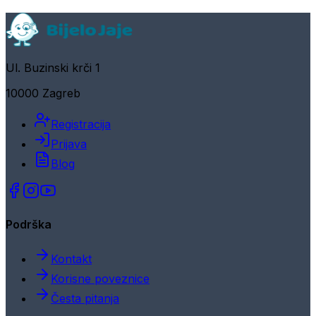
Ul. Buzinski krči 1
10000 Zagreb
Registracija
Prijava
Blog
Podrška
Kontakt
Korisne poveznice
Česta pitanja