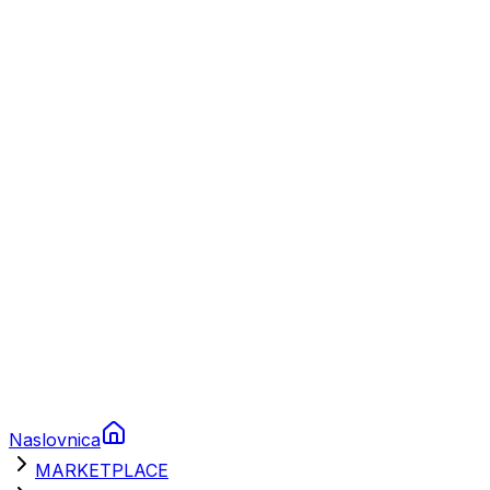
Plovila
Charter
Prikolice za plovila
Brodski rezervni dijelovi
Nautička oprema
Brodski motori
Turizam
Apartmani
Sobe
Kuće za odmor
Aranžmani
Naslovnica
MARKETPLACE