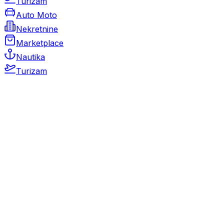
Turizam
Auto Moto
Nekretnine
Marketplace
Nautika
Turizam
Auto Moto
Rabljeni automobili
Novi automobili
Motocikli / motori
Gospodarska vozila
Rezervni dijelovi i oprema
Kamperi i kamp prikolice
Oldtimeri
Karambolirani automobili