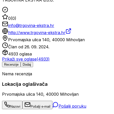
0
(
0
)
info@trgovina-ekstra.hr
http://www.trgovina-ekstra.hr
Prvomajska ulica 140, 40000 Mihovljan
Član od
26. 09. 2024.
4933
oglasa
Prikaži sve oglase
(
4933
)
Recenzije
Dodaj
Nema recenzija
Lokacija oglašivača
Prvomajska ulica 140, 40000 Mihovljan
Pošalji poruku
Nazovi
Pošalji e-mail