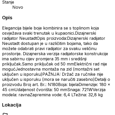
Stanje
Novo
Opis
Elegancija bijele boje kombinira se s toplinom koja
osvježava svaki trenutak u kupaonici.Dizajnerski
radijator NeustadtOpis proizvoda:Dizajnerski radijator
Neustadt dostupan je u različitim bojama, tako da
možete odabrati pravi radijator za svaku veličinu
prostorije. Dizajnerska verzija radijatorske konstrukcije
ima sabirnu cijev promjera 35 mm i središnji
priključak.Samo priključak od 50 mmElektrični rad nije
mogućJednostavna montaža na zid (montažni set
uključen u isporuku)PAŽNJA: Držač za ručnike nije
uključen u isporuku (mora se naručiti zasebno)Detalji o
proizvodu Broj art. Br.: N180Boja: bijelaDimenzije: 180 x
45 cmUdaljenost čvorišta: 50 mmSnaga: 721WVerzija
modela: ravnaZapremina vode: 6,4 LTežina: 32,8 kg
Lokacija