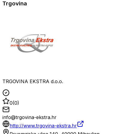
Trgovina
TRGOVINA EKSTRA d.o.o.
0
(
0
)
info@trgovina-ekstra.hr
http://www.trgovina-ekstra.hr
Prvomajska ulica 140, 40000 Mihovljan