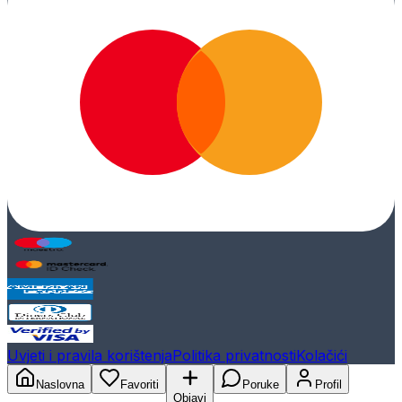
Uvjeti i pravila korištenja
Politika privatnosti
Kolačići
Naslovna
Favoriti
Poruke
Profil
Objavi