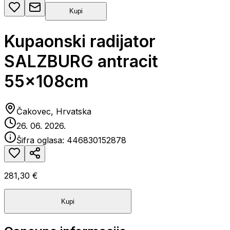
Kupi
Kupaonski radijator
SALZBURG antracit
55x108cm
Čakovec, Hrvatska
26. 06. 2026.
Šifra oglasa:
446830152878
281,30 €
Kupi