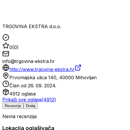
TRGOVINA EKSTRA d.o.o.
0
(
0
)
info@trgovina-ekstra.hr
http://www.trgovina-ekstra.hr
Prvomajska ulica 140, 40000 Mihovljan
Član od
26. 09. 2024.
4912
oglasa
Prikaži sve oglase
(
4912
)
Recenzije
Dodaj
Nema recenzija
Lokacija oglašivača