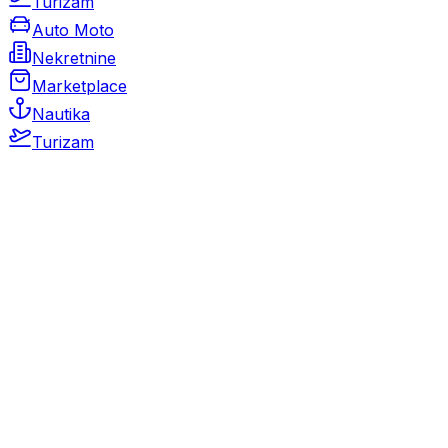
Turizam
Auto Moto
Nekretnine
Marketplace
Nautika
Turizam
Auto Moto
Rabljeni automobili
Novi automobili
Motocikli / motori
Gospodarska vozila
Rezervni dijelovi i oprema
Kamperi i kamp prikolice
Oldtimeri
Karambolirani automobili