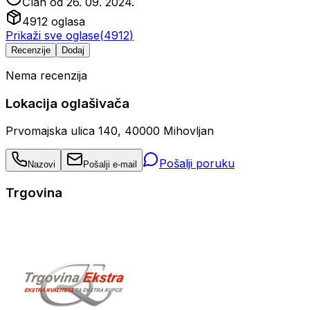
Član od
26. 09. 2024.
4912
oglasa
Prikaži sve oglase
(
4912
)
Recenzije
Dodaj
Nema recenzija
Lokacija oglašivača
Prvomajska ulica 140, 40000 Mihovljan
Pošalji poruku
Nazovi
Pošalji e-mail
Trgovina