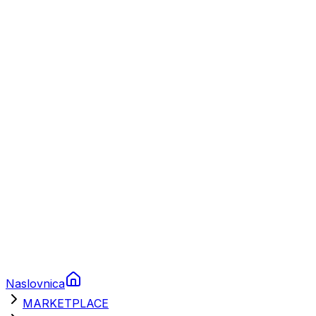
Plovila
Charter
Prikolice za plovila
Brodski rezervni dijelovi
Nautička oprema
Brodski motori
Turizam
Apartmani
Sobe
Kuće za odmor
Aranžmani
Naslovnica
MARKETPLACE