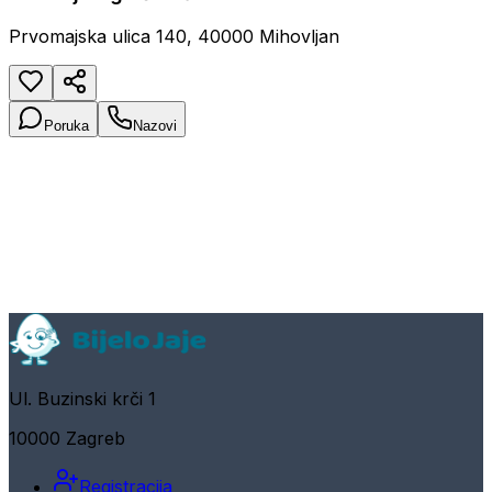
Prvomajska ulica 140, 40000 Mihovljan
Poruka
Nazovi
Ul. Buzinski krči 1
10000 Zagreb
Registracija