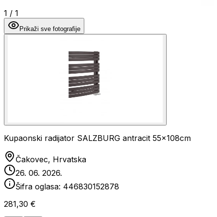
1
/
1
Prikaži sve fotografije
Kupaonski radijator SALZBURG antracit 55x108cm
Čakovec, Hrvatska
26. 06. 2026.
Šifra oglasa:
446830152878
281,30 €