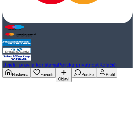
Uvjeti i pravila korištenja
Politika privatnosti
Kolačići
Naslovna
Favoriti
Poruke
Profil
Objavi