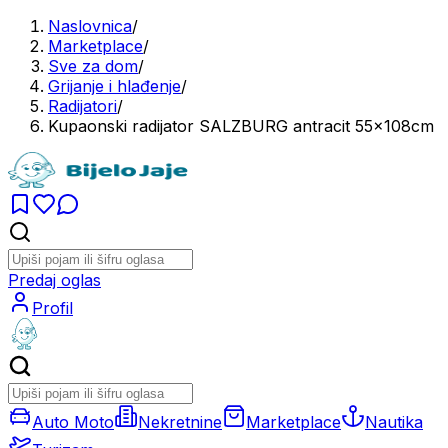
Naslovnica
/
Marketplace
/
Sve za dom
/
Grijanje i hlađenje
/
Radijatori
/
Kupaonski radijator SALZBURG antracit 55x108cm
Predaj oglas
Profil
Auto Moto
Nekretnine
Marketplace
Nautika