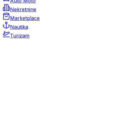
Auto Moto
Nekretnine
Marketplace
Nautika
Turizam
Auto Moto
Rabljeni automobili
Novi automobili
Motocikli / motori
Gospodarska vozila
Rezervni dijelovi i oprema
Kamperi i kamp prikolice
Oldtimeri
Karambolirani automobili