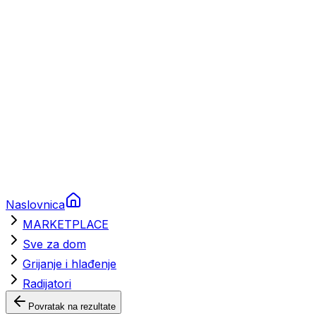
Brodski rezervni dijelovi
Nautička oprema
Brodski motori
Turizam
Apartmani
Sobe
Kuće za odmor
Aranžmani
Naslovnica
MARKETPLACE
Sve za dom
Grijanje i hlađenje
Radijatori
Povratak na rezultate