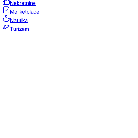
Nekretnine
Marketplace
Nautika
Turizam
Auto Moto
Rabljeni automobili
Novi automobili
Motocikli / motori
Gospodarska vozila
Rezervni dijelovi i oprema
Kamperi i kamp prikolice
Oldtimeri
Karambolirani automobili