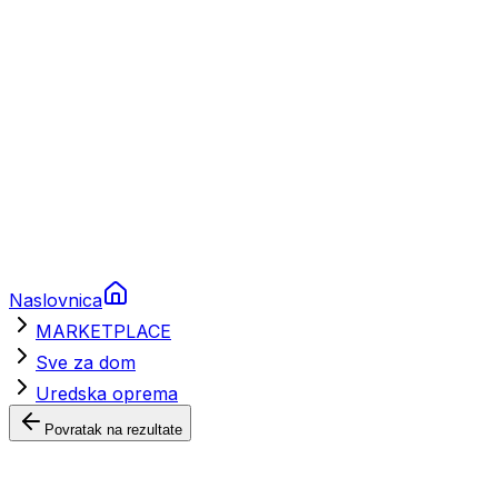
Nautička oprema
Brodski motori
Turizam
Apartmani
Sobe
Kuće za odmor
Aranžmani
Naslovnica
MARKETPLACE
Sve za dom
Uredska oprema
Povratak na rezultate