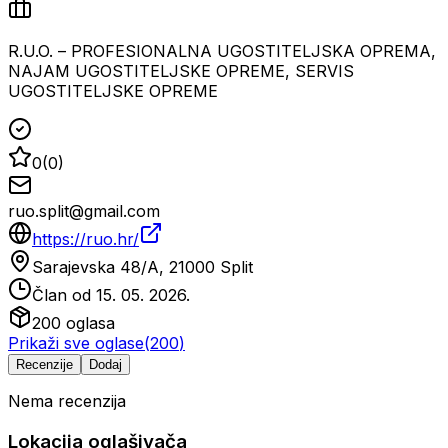
R.U.O. – PROFESIONALNA UGOSTITELJSKA OPREMA,
NAJAM UGOSTITELJSKE OPREME, SERVIS
UGOSTITELJSKE OPREME
0
(
0
)
ruo.split@gmail.com
https://ruo.hr/
Sarajevska 48/A, 21000 Split
Član od
15. 05. 2026.
200
oglasa
Prikaži sve oglase
(
200
)
Recenzije
Dodaj
Nema recenzija
Lokacija oglašivača