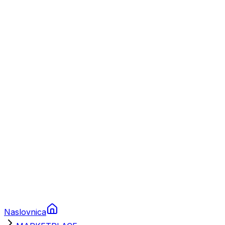
Nautika
Plovila
Charter
Prikolice za plovila
Brodski rezervni dijelovi
Nautička oprema
Brodski motori
Turizam
Apartmani
Sobe
Kuće za odmor
Aranžmani
Naslovnica