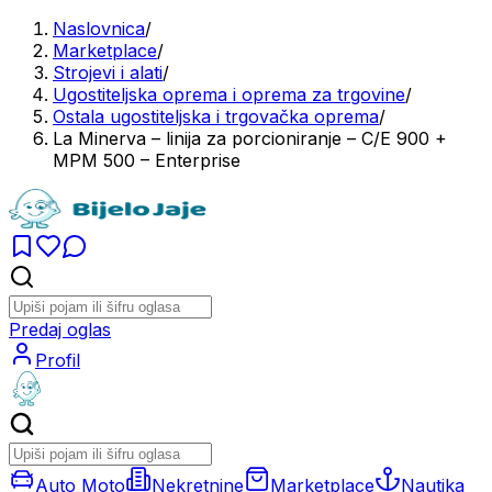
Naslovnica
/
Marketplace
/
Strojevi i alati
/
Ugostiteljska oprema i oprema za trgovine
/
Ostala ugostiteljska i trgovačka oprema
/
La Minerva – linija za porcioniranje – C/E 900 +
MPM 500 – Enterprise
Predaj oglas
Profil
Auto Moto
Nekretnine
Marketplace
Nautika