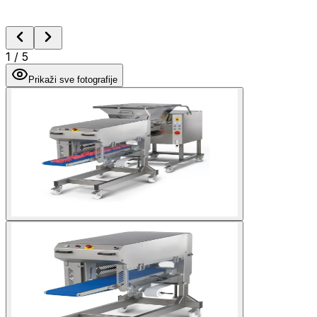
1
/
5
Prikaži sve fotografije