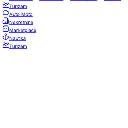
Turizam
Auto Moto
Nekretnine
Marketplace
Nautika
Turizam
Auto Moto
Rabljeni automobili
Novi automobili
Motocikli / motori
Gospodarska vozila
Rezervni dijelovi i oprema
Kamperi i kamp prikolice
Oldtimeri