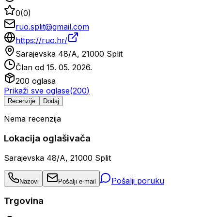
0
(
0
)
ruo.split@gmail.com
https://ruo.hr/
Sarajevska 48/A, 21000 Split
Član od
15. 05. 2026.
200
oglasa
Prikaži sve oglase
(
200
)
Recenzije
Dodaj
Nema recenzija
Lokacija oglašivača
Sarajevska 48/A, 21000 Split
Pošalji poruku
Nazovi
Pošalji e-mail
Trgovina