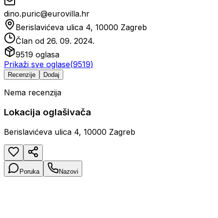
dino.puric@eurovilla.hr
Berislavićeva ulica 4, 10000 Zagreb
Član od
26. 09. 2024.
9519
oglasa
Prikaži sve oglase
(
9519
)
Recenzije
Dodaj
Nema recenzija
Lokacija oglašivača
Berislavićeva ulica 4, 10000 Zagreb
Poruka
Nazovi