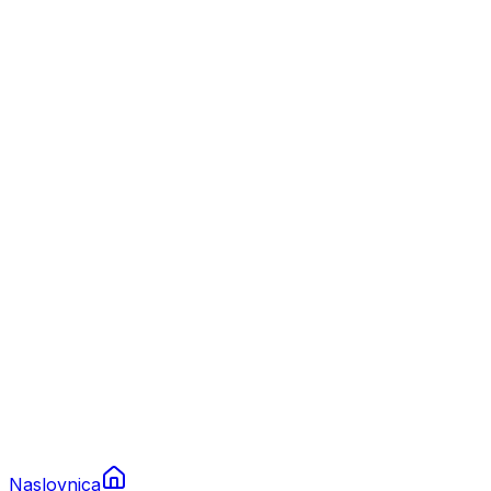
Nautika
Plovila
Charter
Prikolice za plovila
Brodski rezervni dijelovi
Nautička oprema
Brodski motori
Turizam
Apartmani
Sobe
Kuće za odmor
Aranžmani
Naslovnica