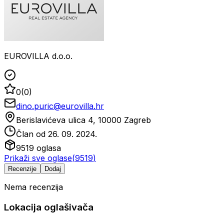
EUROVILLA d.o.o.
0
(
0
)
dino.puric@eurovilla.hr
Berislavićeva ulica 4, 10000 Zagreb
Član od
26. 09. 2024.
9519
oglasa
Prikaži sve oglase
(
9519
)
Recenzije
Dodaj
Nema recenzija
Lokacija oglašivača