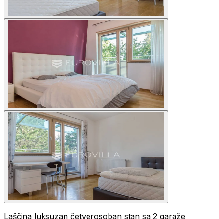
Laščina luksuzan četverosoban stan sa 2 garaže