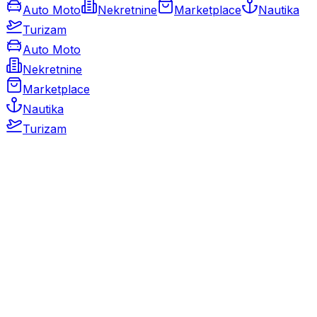
Auto Moto
Nekretnine
Marketplace
Nautika
Turizam
Auto Moto
Nekretnine
Marketplace
Nautika
Turizam
Auto Moto
Rabljeni automobili
Novi automobili
Motocikli / motori
Gospodarska vozila
Rezervni dijelovi i oprema
Kamperi i kamp prikolice