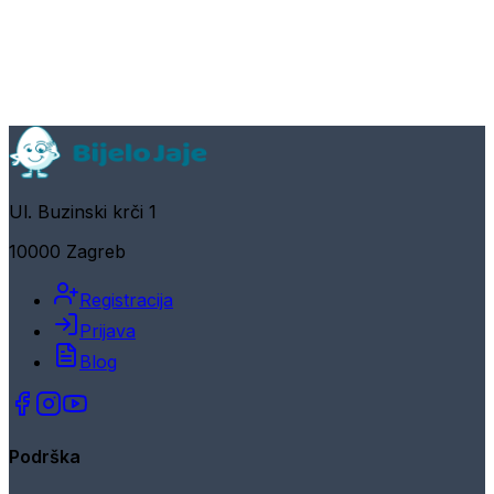
Ul. Buzinski krči 1
10000 Zagreb
Registracija
Prijava
Blog
Podrška