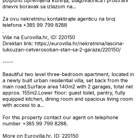
potpuno opremljena kuhinja, blagovaonica i prostrani
dnevni boravak sa izlazom na...
Za ovu nekretninu kontaktirajte agenticu na broj
telefona +385 99 799 8288
.
Više na Eurovilla.hr, ID: 220150
Direktan link: https://eurovilla.hr/nekretnina/lascina-
luksuzan-cetverosoban-stan-sa-2-garaze/220150/
-----
Beautiful two level three-bedroom apartment, located in
a newly built urban residential villa, set back from the
main road.Surface area 140m2 with 2 garages, total net
approx. 155m2.Lower floor: guest toilet, pantry, fully
equipped kitchen, dining room and spacious living room
with access to a...
For this property contact our agent on telephone
number +385 99 799 8288.
More on Eurovilla.hr, ID: 220150