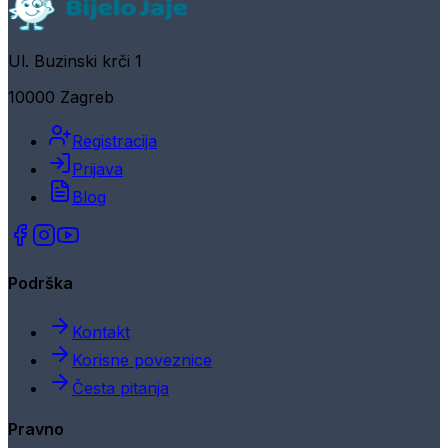
Ul. Buzinski krči 1
10000 Zagreb
Registracija
Prijava
Blog
Podrška
Kontakt
Korisne poveznice
Česta pitanja
Pravno