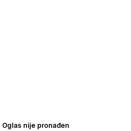
Nautička oprema
Brodski motori
Turizam
Apartmani
Sobe
Kuće za odmor
Aranžmani
Oglas nije pronađen