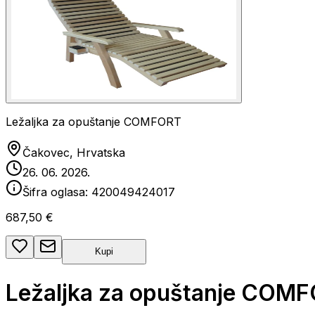
Ležaljka za opuštanje COMFORT
Čakovec, Hrvatska
26. 06. 2026.
Šifra oglasa:
420049424017
687,50 €
Kupi
Ležaljka za opuštanje COM