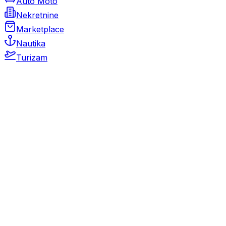
Auto Moto
Nekretnine
Marketplace
Nautika
Turizam
Auto Moto
Rabljeni automobili
Novi automobili
Motocikli / motori
Gospodarska vozila
Rezervni dijelovi i oprema
Kamperi i kamp prikolice
Oldtimeri
Karambolirani automobili