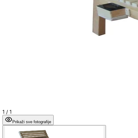
1
/
1
Prikaži sve fotografije