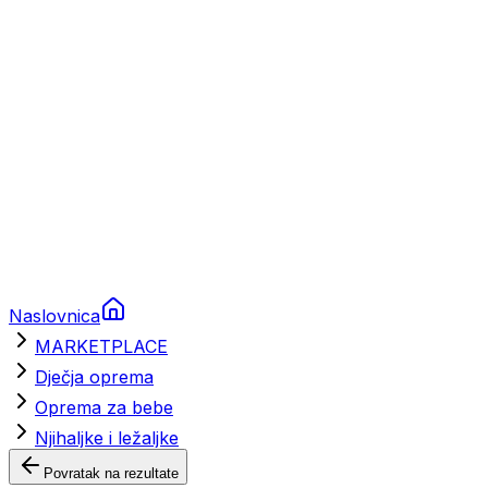
Brodski rezervni dijelovi
Nautička oprema
Brodski motori
Turizam
Apartmani
Sobe
Kuće za odmor
Aranžmani
Naslovnica
MARKETPLACE
Dječja oprema
Oprema za bebe
Njihaljke i ležaljke
Povratak na rezultate