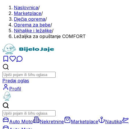
Naslovnica
/
Marketplace
/
Dječja oprema
/
Oprema za bebe
/
Njihaljke i ležaljke
/
Ležaljka za opuštanje COMFORT
Predaj oglas
Profil
Auto Moto
Nekretnine
Marketplace
Nautika