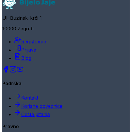
Ul. Buzinski krči 1
10000 Zagreb
Registracija
Prijava
Blog
Podrška
Kontakt
Korisne poveznice
Česta pitanja
Pravno