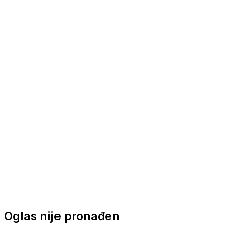
Nautička oprema
Brodski motori
Turizam
Apartmani
Sobe
Kuće za odmor
Aranžmani
Oglas nije pronađen