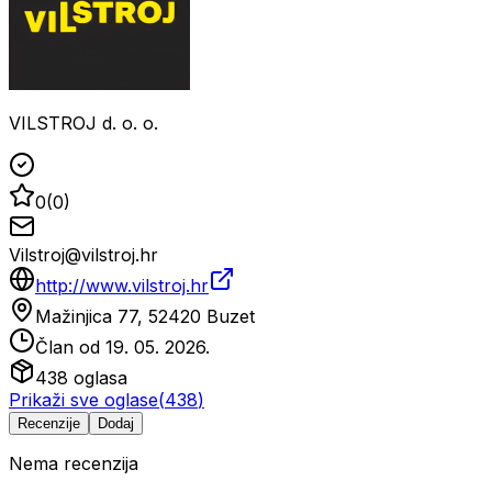
VILSTROJ d. o. o.
0
(
0
)
Vilstroj@vilstroj.hr
http://www.vilstroj.hr
Mažinjica 77, 52420 Buzet
Član od
19. 05. 2026.
438
oglasa
Prikaži sve oglase
(
438
)
Recenzije
Dodaj
Nema recenzija