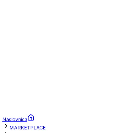
Plovila
Charter
Prikolice za plovila
Brodski rezervni dijelovi
Nautička oprema
Brodski motori
Turizam
Apartmani
Sobe
Kuće za odmor
Aranžmani
Naslovnica
MARKETPLACE