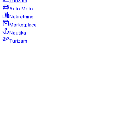
Turizam
Auto Moto
Nekretnine
Marketplace
Nautika
Turizam
Auto Moto
Rabljeni automobili
Novi automobili
Motocikli / motori
Gospodarska vozila
Rezervni dijelovi i oprema
Kamperi i kamp prikolice
Oldtimeri
Karambolirani automobili