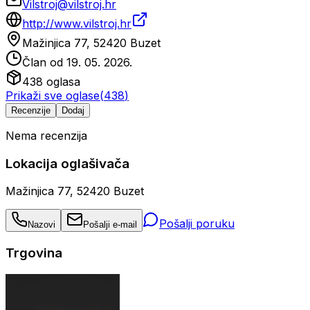
Vilstroj@vilstroj.hr
http://www.vilstroj.hr
Mažinjica 77, 52420 Buzet
Član od
19. 05. 2026.
438
oglasa
Prikaži sve oglase
(
438
)
Recenzije
Dodaj
Nema recenzija
Lokacija oglašivača
Mažinjica 77, 52420 Buzet
Pošalji poruku
Nazovi
Pošalji e-mail
Trgovina