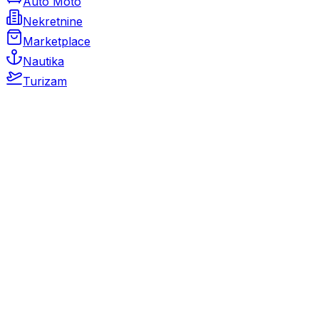
Auto Moto
Nekretnine
Marketplace
Nautika
Turizam
Auto Moto
Rabljeni automobili
Novi automobili
Motocikli / motori
Gospodarska vozila
Rezervni dijelovi i oprema
Kamperi i kamp prikolice
Oldtimeri
Karambolirani automobili