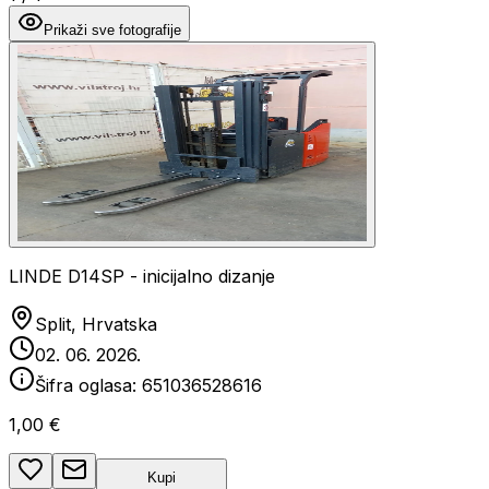
Prikaži sve fotografije
LINDE D14SP - inicijalno dizanje
Split, Hrvatska
02. 06. 2026.
Šifra oglasa:
651036528616
1,00 €
Kupi