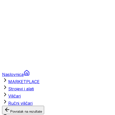
Brodski rezervni dijelovi
Nautička oprema
Brodski motori
Turizam
Apartmani
Sobe
Kuće za odmor
Aranžmani
Naslovnica
MARKETPLACE
Strojevi i alati
Viličari
Ručni viličari
Povratak na rezultate