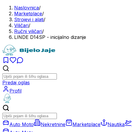
Naslovnica
/
Marketplace
/
Strojevi i alati
/
Viličari
/
Ručni viličari
/
LINDE D14SP - inicijalno dizanje
Predaj oglas
Profil
Auto Moto
Nekretnine
Marketplace
Nautika