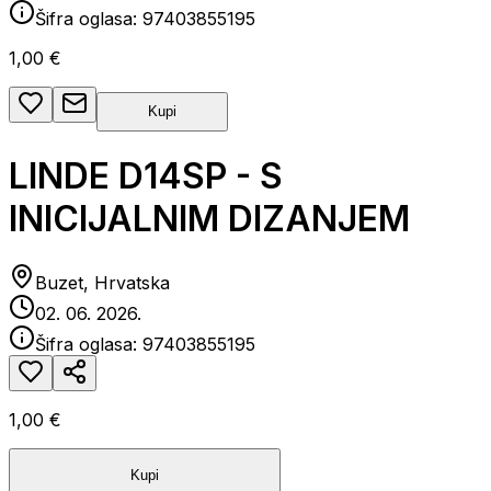
Šifra oglasa:
97403855195
1,00 €
Kupi
LINDE D14SP - S
INICIJALNIM DIZANJEM
Buzet, Hrvatska
02. 06. 2026.
Šifra oglasa:
97403855195
1,00 €
Kupi