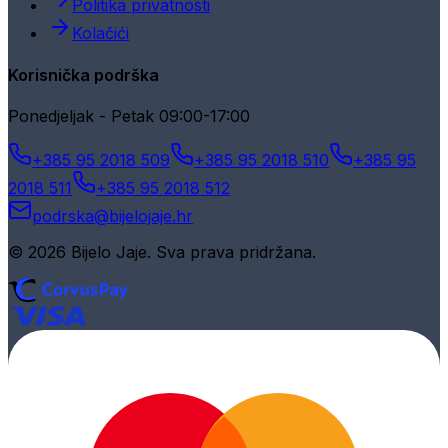
Politika privatnosti
Kolačići
Korisnička podrška
Ponedjeljak - Petak 09:00-17:00
+385 95 2018 509
+385 95 2018 510
+385 95
2018 511
+385 95 2018 512
podrska@bijelojaje.hr
© 2026 Bijelo Jaje. Sva prava pridržana.