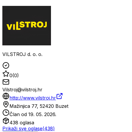
VILSTROJ d. o. o.
0
(
0
)
Vilstroj@vilstroj.hr
http://www.vilstroj.hr
Mažinjica 77, 52420 Buzet
Član od
19. 05. 2026.
438
oglasa
Prikaži sve oglase
(
438
)