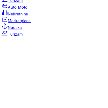
Turizam
Auto Moto
Nekretnine
Marketplace
Nautika
Turizam
Auto Moto
Rabljeni automobili
Novi automobili
Motocikli / motori
Gospodarska vozila
Rezervni dijelovi i oprema
Kamperi i kamp prikolice
Oldtimeri
Karambolirani automobili