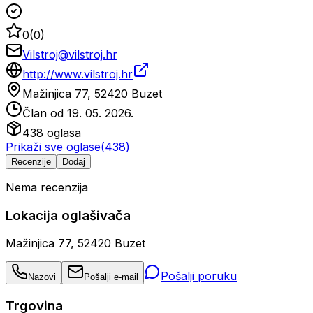
0
(
0
)
Vilstroj@vilstroj.hr
http://www.vilstroj.hr
Mažinjica 77, 52420 Buzet
Član od
19. 05. 2026.
438
oglasa
Prikaži sve oglase
(
438
)
Recenzije
Dodaj
Nema recenzija
Lokacija oglašivača
Mažinjica 77, 52420 Buzet
Pošalji poruku
Nazovi
Pošalji e-mail
Trgovina