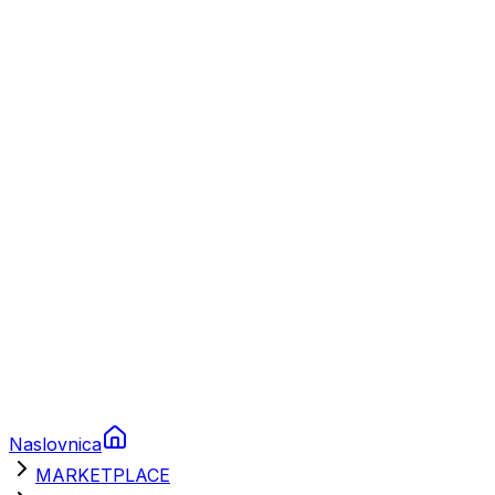
Plovila
Charter
Prikolice za plovila
Brodski rezervni dijelovi
Nautička oprema
Brodski motori
Turizam
Apartmani
Sobe
Kuće za odmor
Aranžmani
Naslovnica
MARKETPLACE