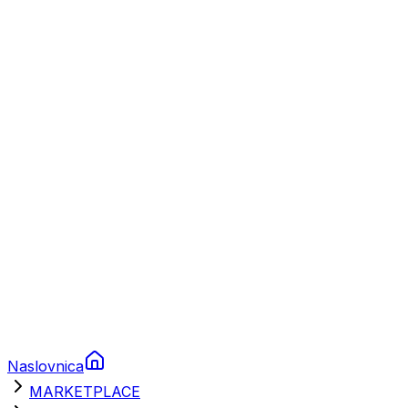
Plovila
Charter
Prikolice za plovila
Brodski rezervni dijelovi
Nautička oprema
Brodski motori
Turizam
Apartmani
Sobe
Kuće za odmor
Aranžmani
Naslovnica
MARKETPLACE