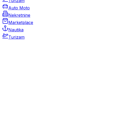
Turizam
Auto Moto
Nekretnine
Marketplace
Nautika
Turizam
Auto Moto
Rabljeni automobili
Novi automobili
Motocikli / motori
Gospodarska vozila
Rezervni dijelovi i oprema
Kamperi i kamp prikolice
Oldtimeri
Karambolirani automobili