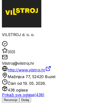
VILSTROJ d. o. o.
0
(
0
)
Vilstroj@vilstroj.hr
http://www.vilstroj.hr
Mažinjica 77, 52420 Buzet
Član od
19. 05. 2026.
438
oglasa
Prikaži sve oglase
(
438
)
Recenzije
Dodaj