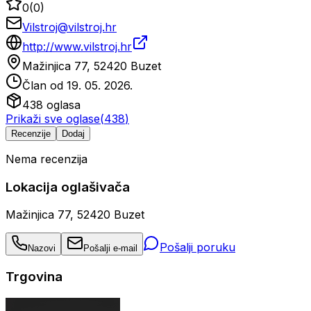
0
(
0
)
Vilstroj@vilstroj.hr
http://www.vilstroj.hr
Mažinjica 77, 52420 Buzet
Član od
19. 05. 2026.
438
oglasa
Prikaži sve oglase
(
438
)
Recenzije
Dodaj
Nema recenzija
Lokacija oglašivača
Mažinjica 77, 52420 Buzet
Pošalji poruku
Nazovi
Pošalji e-mail
Trgovina