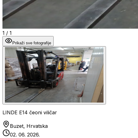
1
/
1
Prikaži sve fotografije
LINDE E14 čeoni viličar
Buzet, Hrvatska
02. 06. 2026.