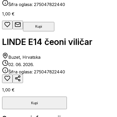
Šifra oglasa:
275047822440
1,00 €
Kupi
LINDE E14 čeoni viličar
Buzet, Hrvatska
02. 06. 2026.
Šifra oglasa:
275047822440
1,00 €
Kupi