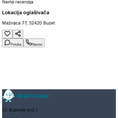
Nema recenzija
Lokacija oglašivača
Mažinjica 77, 52420 Buzet
Poruka
Nazovi
Ul. Buzinski krči 1