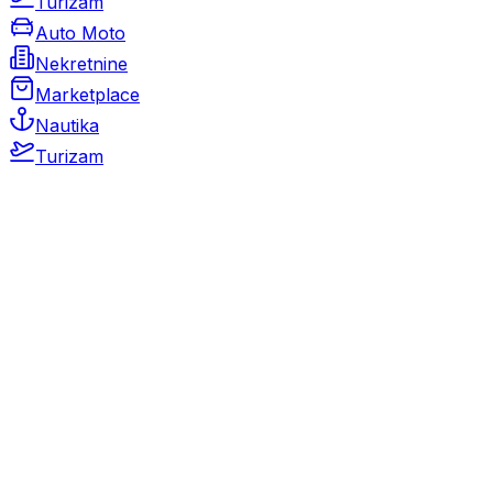
Turizam
Auto Moto
Nekretnine
Marketplace
Nautika
Turizam
Auto Moto
Rabljeni automobili
Novi automobili
Motocikli / motori
Gospodarska vozila
Rezervni dijelovi i oprema
Kamperi i kamp prikolice
Oldtimeri
Karambolirani automobili