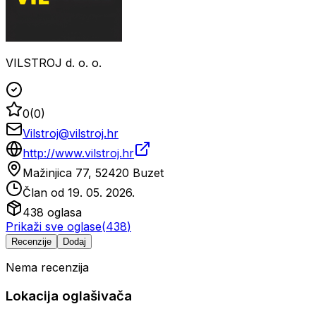
VILSTROJ d. o. o.
0
(
0
)
Vilstroj@vilstroj.hr
http://www.vilstroj.hr
Mažinjica 77, 52420 Buzet
Član od
19. 05. 2026.
438
oglasa
Prikaži sve oglase
(
438
)
Recenzije
Dodaj
Nema recenzija
Lokacija oglašivača