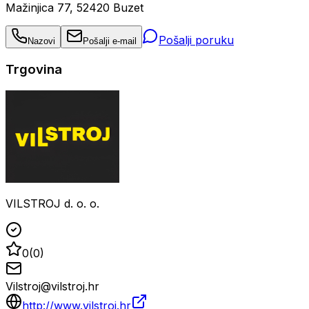
Mažinjica 77, 52420 Buzet
Pošalji poruku
Nazovi
Pošalji e-mail
Trgovina
VILSTROJ d. o. o.
0
(
0
)
Vilstroj@vilstroj.hr
http://www.vilstroj.hr