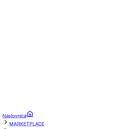
Plovila
Charter
Prikolice za plovila
Brodski rezervni dijelovi
Nautička oprema
Brodski motori
Turizam
Apartmani
Sobe
Kuće za odmor
Aranžmani
Naslovnica
MARKETPLACE