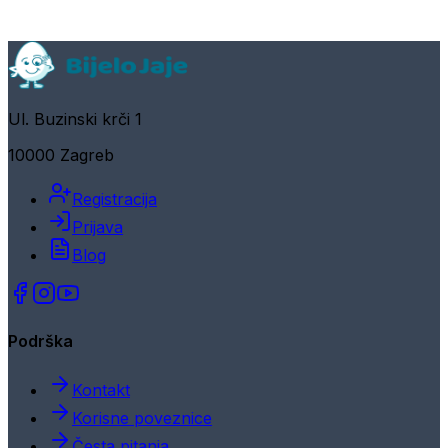
Ul. Buzinski krči 1
10000 Zagreb
Registracija
Prijava
Blog
Podrška
Kontakt
Korisne poveznice
Česta pitanja