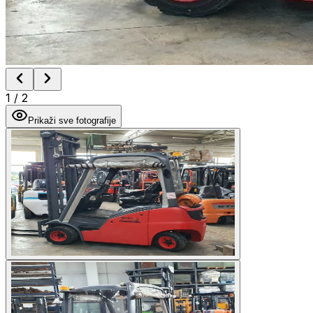
1
/
2
Prikaži sve fotografije