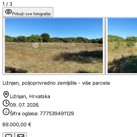
1
/
3
Prikaži sve fotografije
Ližnjan, poljoprivredno zemljište - više parcela
Ližnjan, Hrvatska
09. 07. 2026.
Šifra oglasa:
777539491129
89.000,00 €