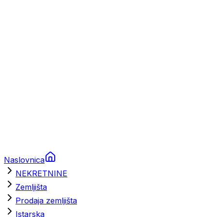
Prikolice za plovila
Brodski rezervni dijelovi
Nautička oprema
Brodski motori
Turizam
Apartmani
Sobe
Kuće za odmor
Aranžmani
Naslovnica
NEKRETNINE
Zemljišta
Prodaja zemljišta
Istarska