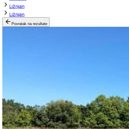
Ližnjan
Ližnjan
Povratak na rezultate