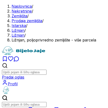
Naslovnica
/
Nekretnine
/
Zemljišta
/
Prodaja zemljišta
/
Istarska
/
Ližnjan
/
Ližnjan
/
Ližnjan, poljoprivredno zemljište - više parcela
Predaj oglas
Profil