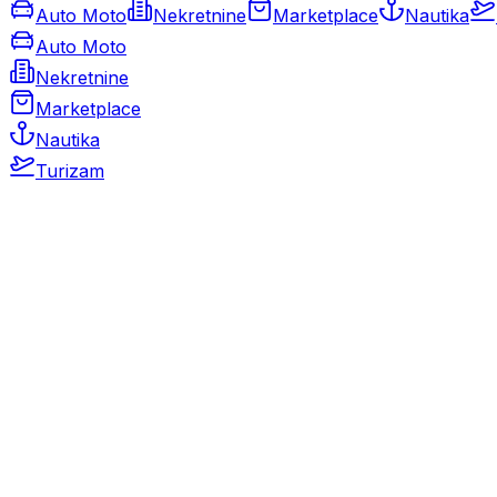
Auto Moto
Nekretnine
Marketplace
Nautika
Auto Moto
Nekretnine
Marketplace
Nautika
Turizam
Auto Moto
Rabljeni automobili
Novi automobili
Motocikli / motori
Gospodarska vozila
Rezervni dijelovi i oprema
Kamperi i kamp prikolice
Oldtimeri