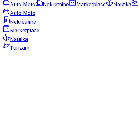
Auto Moto
Nekretnine
Marketplace
Nautika
Auto Moto
Nekretnine
Marketplace
Nautika
Turizam
Auto Moto
Rabljeni automobili
Novi automobili
Motocikli / motori
Gospodarska vozila
Rezervni dijelovi i oprema
Kamperi i kamp prikolice
Oldtimeri