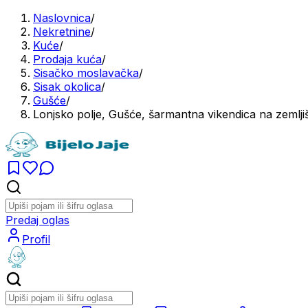
Naslovnica
/
Nekretnine
/
Kuće
/
Prodaja kuća
/
Sisačko moslavačka
/
Sisak okolica
/
Gušće
/
Lonjsko polje, Gušće, šarmantna vikendica na zemlj
Predaj oglas
Profil