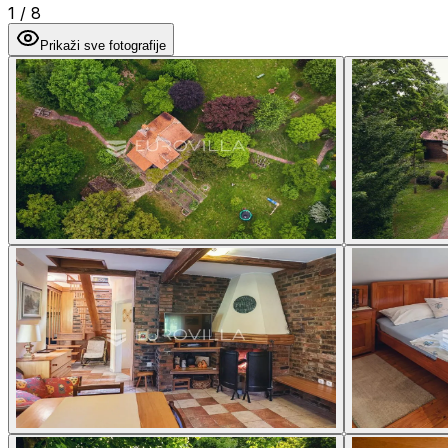
1
/
8
Prikaži sve fotografije