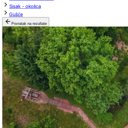
Sisak - okolica
Gušće
Povratak na rezultate