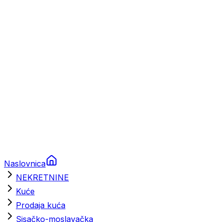
Prikolice za plovila
Brodski rezervni dijelovi
Nautička oprema
Brodski motori
Turizam
Apartmani
Sobe
Kuće za odmor
Aranžmani
Naslovnica
NEKRETNINE
Kuće
Prodaja kuća
Sisačko-moslavačka