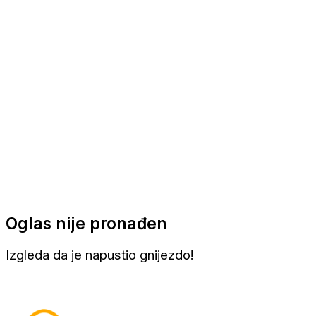
Apartmani
Sobe
Kuće za odmor
Aranžmani
Oglas nije pronađen
Izgleda da je napustio gnijezdo!