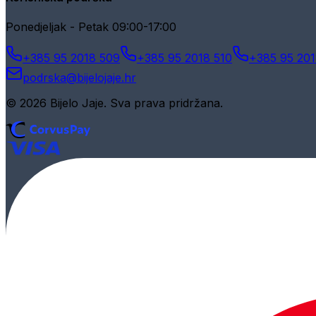
Ponedjeljak - Petak 09:00-17:00
+385 95 2018 509
+385 95 2018 510
+385 95 201
podrska@bijelojaje.hr
© 2026 Bijelo Jaje. Sva prava pridržana.