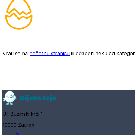
Vrati se na
početnu stranicu
ili odaberi neku od kategori
Ul. Buzinski krči 1
10000 Zagreb