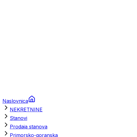
Prikolice za plovila
Brodski rezervni dijelovi
Nautička oprema
Brodski motori
Turizam
Apartmani
Sobe
Kuće za odmor
Aranžmani
Naslovnica
NEKRETNINE
Stanovi
Prodaja stanova
Primorsko-goranska