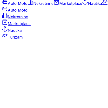
Auto Moto
Nekretnine
Marketplace
Nautika
Auto Moto
Nekretnine
Marketplace
Nautika
Turizam
Auto Moto
Rabljeni automobili
Novi automobili
Motocikli / motori
Gospodarska vozila
Rezervni dijelovi i oprema
Kamperi i kamp prikolice
Oldtimeri