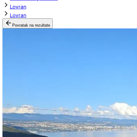
Lovran
Lovran
Povratak na rezultate