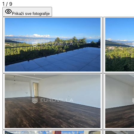
1
/
9
Prikaži sve fotografije