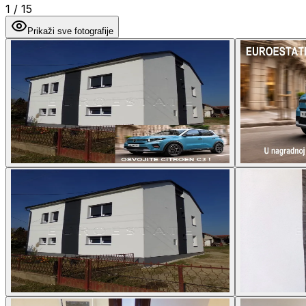
1
/
15
Prikaži sve fotografije