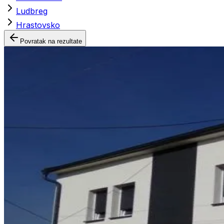
Ludbreg
Hrastovsko
Povratak na rezultate