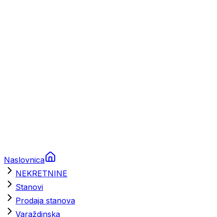
Prikolice za plovila
Brodski rezervni dijelovi
Nautička oprema
Brodski motori
Turizam
Apartmani
Sobe
Kuće za odmor
Aranžmani
Naslovnica
NEKRETNINE
Stanovi
Prodaja stanova
Varaždinska