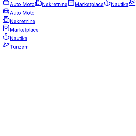
Auto Moto
Nekretnine
Marketplace
Nautika
Auto Moto
Nekretnine
Marketplace
Nautika
Turizam
Auto Moto
Rabljeni automobili
Novi automobili
Motocikli / motori
Gospodarska vozila
Rezervni dijelovi i oprema
Kamperi i kamp prikolice
Oldtimeri