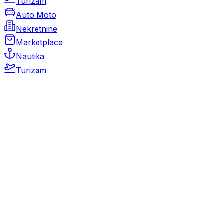
Turizam
Auto Moto
Nekretnine
Marketplace
Nautika
Turizam
Auto Moto
Rabljeni automobili
Novi automobili
Motocikli / motori
Gospodarska vozila
Rezervni dijelovi i oprema
Kamperi i kamp prikolice
Oldtimeri
Karambolirani automobili