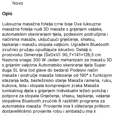
Novo
Opis
Luksuzna masažna fotelja crne boje Ova luksuzna
masažna fotelja nudi 3D masaže s grijanjem valjaka,
automatskim skeniranjem tijela, podesivim područjima i
načinima masaže, uključujući gnječenje, shiatsu,
tapkanje i masažu stopala valjkom. Ugrađeni Bluetooth
zvučnici pružaju opuštajuće iskustvo. Detalji o
proizvodu: Dimenzije (ŠxDxV): 90,7x141x128,5 cm
Nazivna snaga: 200 W Jedan mehanizam za masažu 3D
s grijanim valjcima Automatsko skeniranje tijela Super
duga SL šina (od glave do bedara) Podesivi način
masaže i područje masaže Istezanje od 190° s funkcijom
istezanja leđa, bestežinsko stanje Masaža ramena, ruku,
kukova, lista i stopala kompresijom zraka Masaža
lumbalnog dijela s grijanjem Individualni ležeći položaj i
potpora za stopala Gnječenje, shiasu, tapkanje, valjanje
stopalima Bluetooth zvučnik 8 različitih programa za
automatska masaža Provjerite ima li oštećenja prilikom
dostaveMolimo provjerite robu i ambalažu ima li