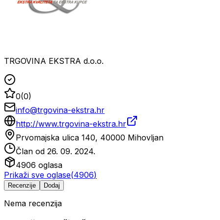
TRGOVINA EKSTRA d.o.o.
0
(
0
)
info@trgovina-ekstra.hr
http://www.trgovina-ekstra.hr
Prvomajska ulica 140, 40000 Mihovljan
Član od
26. 09. 2024.
4906
oglasa
Prikaži sve oglase
(
4906
)
Recenzije
Dodaj
Nema recenzija