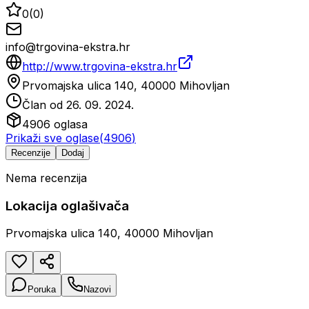
0
(
0
)
info@trgovina-ekstra.hr
http://www.trgovina-ekstra.hr
Prvomajska ulica 140, 40000 Mihovljan
Član od
26. 09. 2024.
4906
oglasa
Prikaži sve oglase
(
4906
)
Recenzije
Dodaj
Nema recenzija
Lokacija oglašivača
Prvomajska ulica 140, 40000 Mihovljan
Poruka
Nazovi