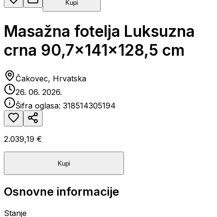
Kupi
Masažna fotelja Luksuzna
crna 90,7x141x128,5 cm
Čakovec, Hrvatska
26. 06. 2026.
Šifra oglasa:
318514305194
2.039,19 €
Kupi
Osnovne informacije
Stanje