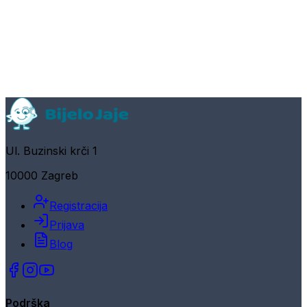
Ul. Buzinski krči 1
10000 Zagreb
Registracija
Prijava
Blog
Podrška