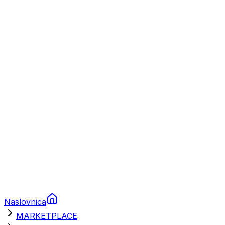
Plovila
Charter
Prikolice za plovila
Brodski rezervni dijelovi
Nautička oprema
Brodski motori
Turizam
Apartmani
Sobe
Kuće za odmor
Aranžmani
Naslovnica
MARKETPLACE