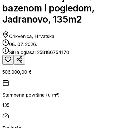
bazenom i pogledom,
Jadranovo, 135m2
Crikvenica, Hrvatska
08. 07. 2026.
Šifra oglasa:
258186754170
506.000,00 €
Stambena površina (u m²)
135
Tip kuće