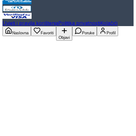
Uvjeti i pravila korištenja
Politika privatnosti
Kolačići
Naslovna
Favoriti
Poruke
Profil
Objavi