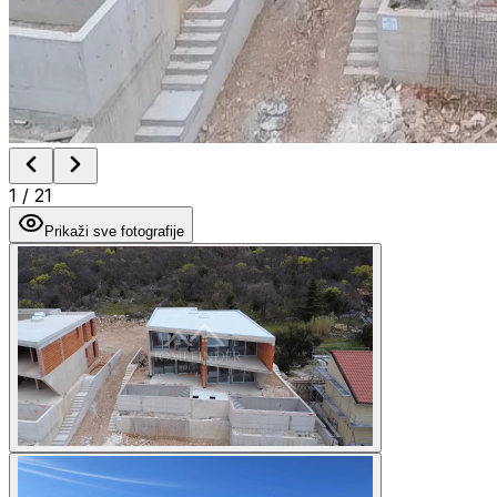
1
/
21
Prikaži sve fotografije