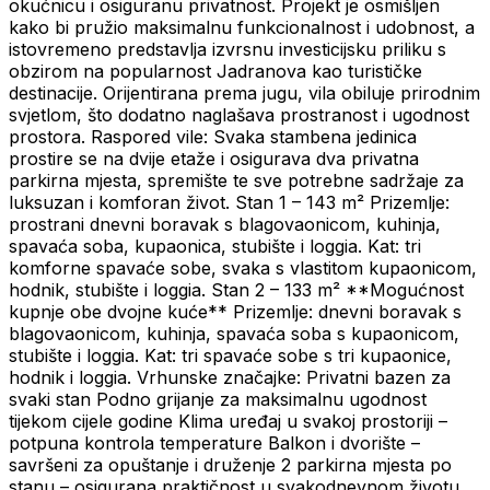
okućnicu i osiguranu privatnost. Projekt je osmišljen
kako bi pružio maksimalnu funkcionalnost i udobnost, a
istovremeno predstavlja izvrsnu investicijsku priliku s
obzirom na popularnost Jadranova kao turističke
destinacije. Orijentirana prema jugu, vila obiluje prirodnim
svjetlom, što dodatno naglašava prostranost i ugodnost
prostora. Raspored vile: Svaka stambena jedinica
prostire se na dvije etaže i osigurava dva privatna
parkirna mjesta, spremište te sve potrebne sadržaje za
luksuzan i komforan život. Stan 1 – 143 m² Prizemlje:
prostrani dnevni boravak s blagovaonicom, kuhinja,
spavaća soba, kupaonica, stubište i loggia. Kat: tri
komforne spavaće sobe, svaka s vlastitom kupaonicom,
hodnik, stubište i loggia. Stan 2 – 133 m² **Mogućnost
kupnje obe dvojne kuće** Prizemlje: dnevni boravak s
blagovaonicom, kuhinja, spavaća soba s kupaonicom,
stubište i loggia. Kat: tri spavaće sobe s tri kupaonice,
hodnik i loggia. Vrhunske značajke: Privatni bazen za
svaki stan Podno grijanje za maksimalnu ugodnost
tijekom cijele godine Klima uređaj u svakoj prostoriji –
potpuna kontrola temperature Balkon i dvorište –
savršeni za opuštanje i druženje 2 parkirna mjesta po
stanu – osigurana praktičnost u svakodnevnom životu