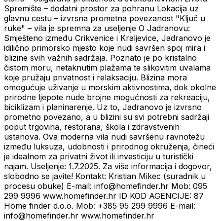
Spremište – dodatni prostor za pohranu Lokacija uz
glavnu cestu – izvrsna prometna povezanost "Ključ u
ruke" – vila je spremna za useljenje O Jadranovu:
Smješteno između Crikvenice i Kraljevice, Jadranovo je
idilično primorsko mjesto koje nudi savršen spoj mira i
blizine svih važnih sadržaja. Poznato je po kristalno
čistom moru, netaknutim plažama te slikovitim uvalama
koje pružaju privatnost i relaksaciju. Blizina mora
omogućuje uživanje u morskim aktivnostima, dok okolne
prirodne ljepote nude brojne mogućnosti za rekreaciju,
biciklizam i planinarenje. Uz to, Jadranovo je izvrsno
prometno povezano, a u blizini su svi potrebni sadržaji
poput trgovina, restorana, škola i zdravstvenih
ustanova. Ova moderna vila nudi savršenu ravnotežu
između luksuza, udobnosti i prirodnog okruženja, čineći
je idealnom za privatni život ili investiciju u turistički
najam. Useljenje: 1.7.2025. Za više informacija i dogovor,
slobodno se javite! Kontakt: Kristian Mikec (suradnik u
procesu obuke) E-mail: info@homefinder.hr Mob: 095
299 9996 www.homefinder.hr ID KOD AGENCIJE: 87
Home finder d.o.o. Mob: +385 95 299 9996 E-mail:
info@homefinder.hr www.homefinder.hr