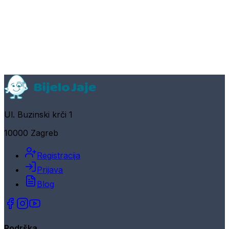
Ul. Buzinski krči 1
10000 Zagreb
Registracija
Prijava
Blog
Podrška