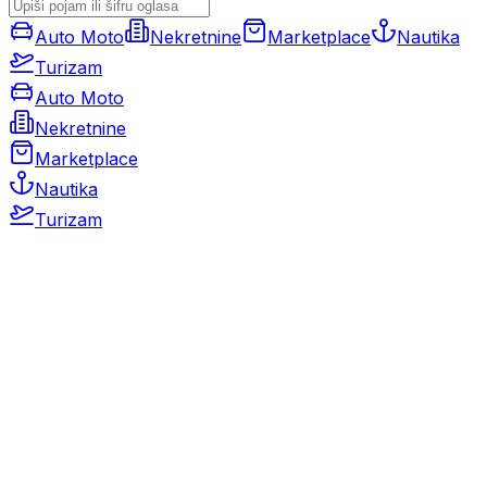
Auto Moto
Nekretnine
Marketplace
Nautika
Turizam
Auto Moto
Nekretnine
Marketplace
Nautika
Turizam
Auto Moto
Rabljeni automobili
Novi automobili
Motocikli / motori
Gospodarska vozila
Rezervni dijelovi i oprema
Kamperi i kamp prikolice