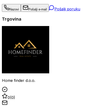
Pošalji poruku
Nazovi
Pošalji e-mail
Trgovina
Home finder d.o.o.
0
(
0
)