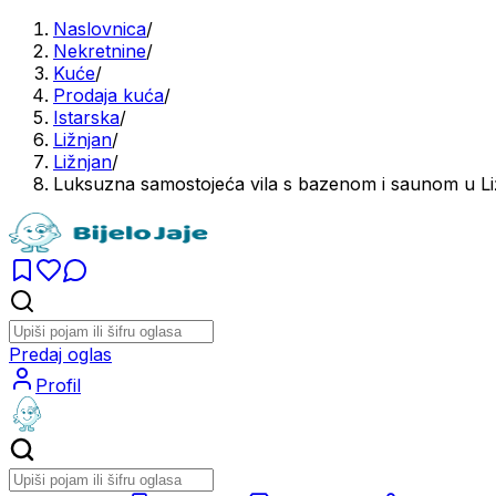
Naslovnica
/
Nekretnine
/
Kuće
/
Prodaja kuća
/
Istarska
/
Ližnjan
/
Ližnjan
/
Luksuzna samostojeća vila s bazenom i saunom u L
Predaj oglas
Profil