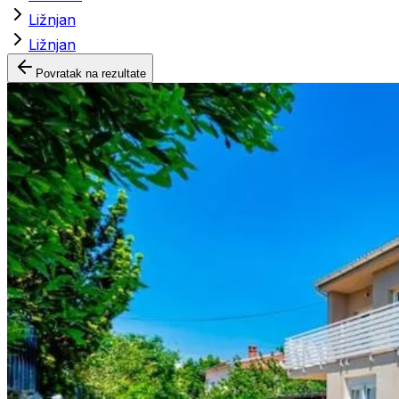
Ližnjan
Ližnjan
Povratak na rezultate