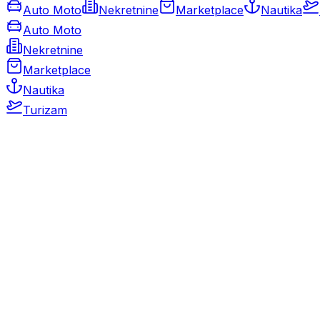
Auto Moto
Nekretnine
Marketplace
Nautika
Auto Moto
Nekretnine
Marketplace
Nautika
Turizam
Auto Moto
Rabljeni automobili
Novi automobili
Motocikli / motori
Gospodarska vozila
Rezervni dijelovi i oprema
Kamperi i kamp prikolice
Oldtimeri