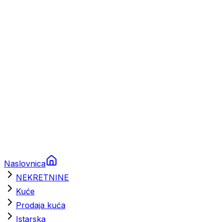
Prikolice za plovila
Brodski rezervni dijelovi
Nautička oprema
Brodski motori
Turizam
Apartmani
Sobe
Kuće za odmor
Aranžmani
Naslovnica
NEKRETNINE
Kuće
Prodaja kuća
Istarska