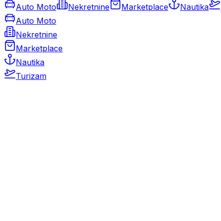
Auto Moto
Nekretnine
Marketplace
Nautika
Auto Moto
Nekretnine
Marketplace
Nautika
Turizam
Auto Moto
Rabljeni automobili
Novi automobili
Motocikli / motori
Gospodarska vozila
Rezervni dijelovi i oprema
Kamperi i kamp prikolice
Oldtimeri