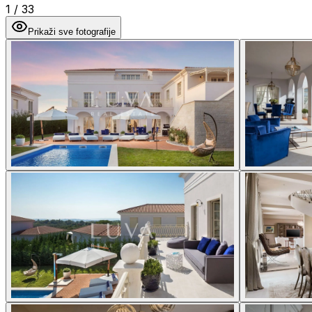
1
/
33
Prikaži sve fotografije