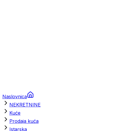
Prikolice za plovila
Brodski rezervni dijelovi
Nautička oprema
Brodski motori
Turizam
Apartmani
Sobe
Kuće za odmor
Aranžmani
Naslovnica
NEKRETNINE
Kuće
Prodaja kuća
Istarska