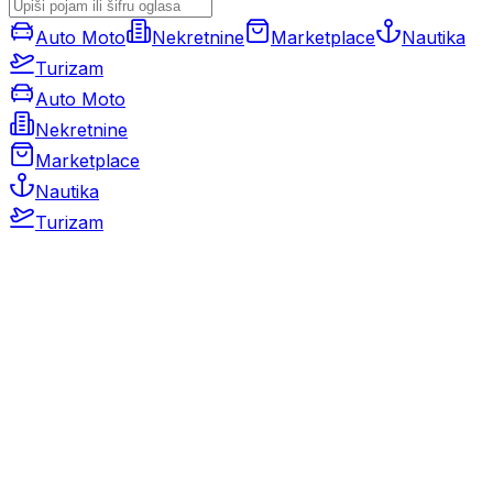
Auto Moto
Nekretnine
Marketplace
Nautika
Turizam
Auto Moto
Nekretnine
Marketplace
Nautika
Turizam
Auto Moto
Rabljeni automobili
Novi automobili
Motocikli / motori
Gospodarska vozila
Rezervni dijelovi i oprema
Kamperi i kamp prikolice