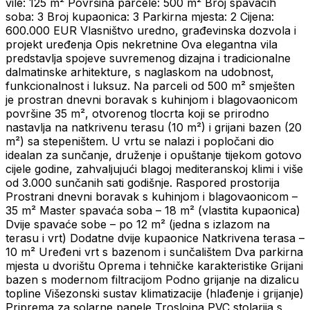
vile: 125 m² Površina parcele: 500 m² Broj spavaćih
soba: 3 Broj kupaonica: 3 Parkirna mjesta: 2 Cijena:
600.000 EUR Vlasništvo uredno, građevinska dozvola i
projekt uređenja Opis nekretnine Ova elegantna vila
predstavlja spojeve suvremenog dizajna i tradicionalne
dalmatinske arhitekture, s naglaskom na udobnost,
funkcionalnost i luksuz. Na parceli od 500 m² smješten
je prostran dnevni boravak s kuhinjom i blagovaonicom
površine 35 m², otvorenog tlocrta koji se prirodno
nastavlja na natkrivenu terasu (10 m²) i grijani bazen (20
m²) sa stepeništem. U vrtu se nalazi i popločani dio
idealan za sunčanje, druženje i opuštanje tijekom gotovo
cijele godine, zahvaljujući blagoj mediteranskoj klimi i više
od 3.000 sunčanih sati godišnje. Raspored prostorija
Prostrani dnevni boravak s kuhinjom i blagovaonicom –
35 m² Master spavaća soba – 18 m² (vlastita kupaonica)
Dvije spavaće sobe – po 12 m² (jedna s izlazom na
terasu i vrt) Dodatne dvije kupaonice Natkrivena terasa –
10 m² Uređeni vrt s bazenom i sunčalištem Dva parkirna
mjesta u dvorištu Oprema i tehničke karakteristike Grijani
bazen s modernom filtracijom Podno grijanje na dizalicu
topline Višezonski sustav klimatizacije (hlađenje i grijanje)
Priprema za solarne panele Troslojna PVC stolarija s