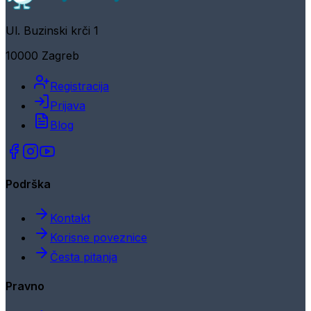
Ul. Buzinski krči 1
10000 Zagreb
Registracija
Prijava
Blog
Podrška
Kontakt
Korisne poveznice
Česta pitanja
Pravno