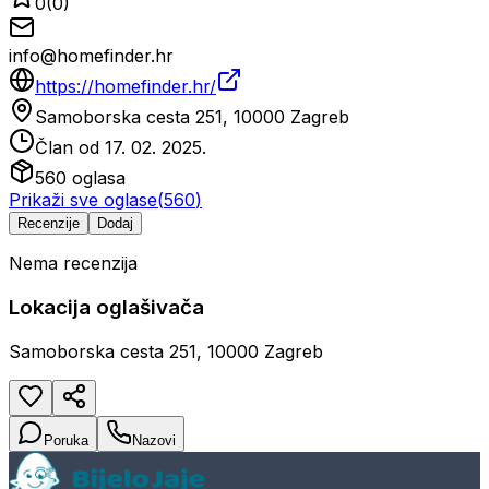
0
(
0
)
info@homefinder.hr
https://homefinder.hr/
Samoborska cesta 251, 10000 Zagreb
Član od
17. 02. 2025.
560
oglasa
Prikaži sve oglase
(
560
)
Recenzije
Dodaj
Nema recenzija
Lokacija oglašivača
Samoborska cesta 251, 10000 Zagreb
Poruka
Nazovi