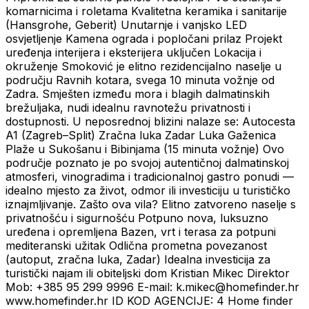
komarnicima i roletama Kvalitetna keramika i sanitarije
(Hansgrohe, Geberit) Unutarnje i vanjsko LED
osvjetljenje Kamena ograda i popločani prilaz Projekt
uređenja interijera i eksterijera uključen Lokacija i
okruženje Smoković je elitno rezidencijalno naselje u
području Ravnih kotara, svega 10 minuta vožnje od
Zadra. Smješten između mora i blagih dalmatinskih
brežuljaka, nudi idealnu ravnotežu privatnosti i
dostupnosti. U neposrednoj blizini nalaze se: Autocesta
A1 (Zagreb–Split) Zračna luka Zadar Luka Gaženica
Plaže u Sukošanu i Bibinjama (15 minuta vožnje) Ovo
područje poznato je po svojoj autentičnoj dalmatinskoj
atmosferi, vinogradima i tradicionalnoj gastro ponudi —
idealno mjesto za život, odmor ili investiciju u turističko
iznajmljivanje. Zašto ova vila? Elitno zatvoreno naselje s
privatnošću i sigurnošću Potpuno nova, luksuzno
uređena i opremljena Bazen, vrt i terasa za potpuni
mediteranski užitak Odlična prometna povezanost
(autoput, zračna luka, Zadar) Idealna investicija za
turistički najam ili obiteljski dom Kristian Mikec Direktor
Mob: +385 95 299 9996 E-mail: k.mikec@homefinder.hr
www.homefinder.hr ID KOD AGENCIJE: 4 Home finder