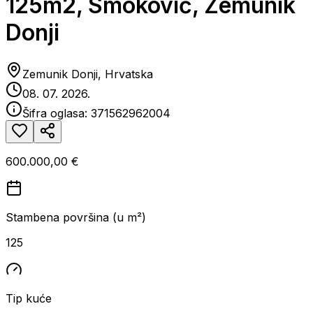
125m2, Smoković, Zemunik
Donji
Zemunik Donji, Hrvatska
08. 07. 2026.
Šifra oglasa:
371562962004
600.000,00 €
Stambena površina (u m²)
125
Tip kuće