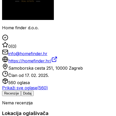
Home finder d.o.o.
0
(
0
)
info@homefinder.hr
https://homefinder.hr/
Samoborska cesta 251, 10000 Zagreb
Član od
17. 02. 2025.
560
oglasa
Prikaži sve oglase
(
560
)
Recenzije
Dodaj
Nema recenzija
Lokacija oglašivača