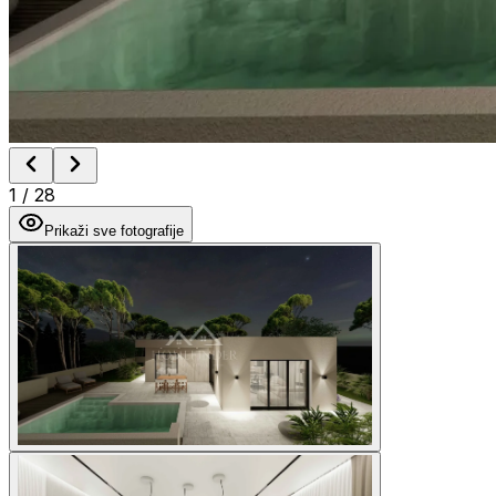
1
/
28
Prikaži sve fotografije