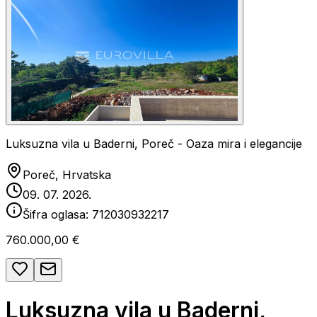
Luksuzna vila u Baderni, Poreč - Oaza mira i elegancije
Poreč, Hrvatska
09. 07. 2026.
Šifra oglasa:
712030932217
760.000,00 €
Luksuzna vila u Baderni,