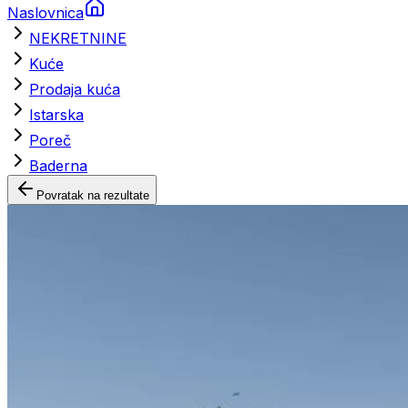
Naslovnica
NEKRETNINE
Kuće
Prodaja kuća
Istarska
Poreč
Baderna
Povratak na rezultate