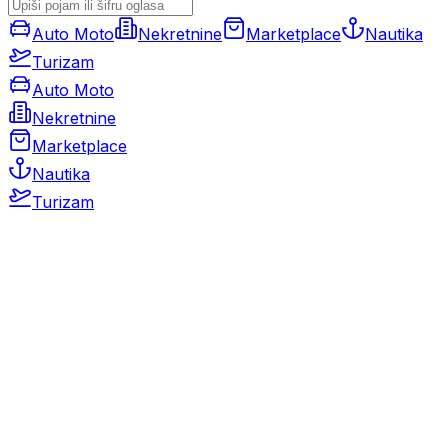
Auto Moto
Nekretnine
Marketplace
Nautika
Turizam
Auto Moto
Nekretnine
Marketplace
Nautika
Turizam
Auto Moto
Rabljeni automobili
Novi automobili
Motocikli / motori
Gospodarska vozila
Rezervni dijelovi i oprema
Kamperi i kamp prikolice