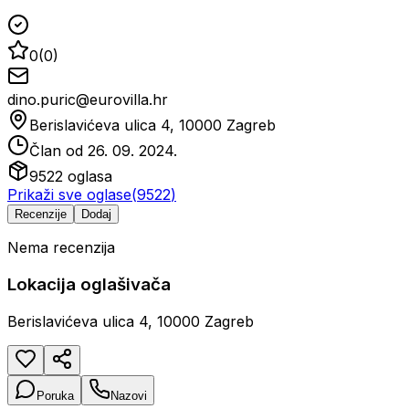
0
(
0
)
dino.puric@eurovilla.hr
Berislavićeva ulica 4, 10000 Zagreb
Član od
26. 09. 2024.
9522
oglasa
Prikaži sve oglase
(
9522
)
Recenzije
Dodaj
Nema recenzija
Lokacija oglašivača
Berislavićeva ulica 4, 10000 Zagreb
Poruka
Nazovi