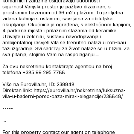
komarnici i žaluzine osiguravaju udobnost i
sigurnost.Vanjski prostor je pažljivo dizajniran, s
prostranim bazenom od 36 m2 i plažom. Tu je i ljetna
zidana kuhinja s ostavom, savršena za obiteljska
okupljanja. Okućnica je ograđena, s električnom kapijom,
4 parkirna mjesta i prilaznim stazama od keramike.
Uživajte u zelenilu, sustavu navodnjavanja i
ambijentalnoj rasvjeti.Vila se trenutno nalazi u roh-bau
fazi izgradnje. Svi sadržaji za život nalaze se u blizini. Za
sva pitanja, stojimo Vam na raspolaganju....
Za ovu nekretninu kontaktirajte agenticu na broj
telefona +385 99 295 7788
.
Više na Eurovilla.hr, ID: 238848
Direktan link: https://eurovilla.hr/nekretnina/luksuzna-
vila-u-baderni-porec-oaza-mira-i-elegancije/238848/
-----
...
For this property contact our agent on telephone