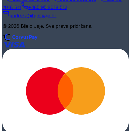
2018 511
+385 95 2018 512
podrska@bijelojaje.hr
© 2026 Bijelo Jaje. Sva prava pridržana.