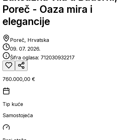
Poreč - Oaza mira i
elegancije
Poreč, Hrvatska
09. 07. 2026.
Šifra oglasa:
712030932217
760.000,00 €
Tip kuće
Samostojeća