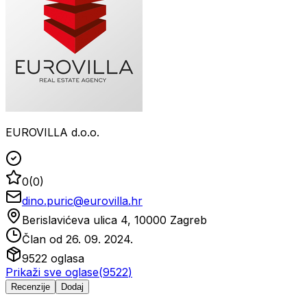
EUROVILLA d.o.o.
0
(
0
)
dino.puric@eurovilla.hr
Berislavićeva ulica 4, 10000 Zagreb
Član od
26. 09. 2024.
9522
oglasa
Prikaži sve oglase
(
9522
)
Recenzije
Dodaj