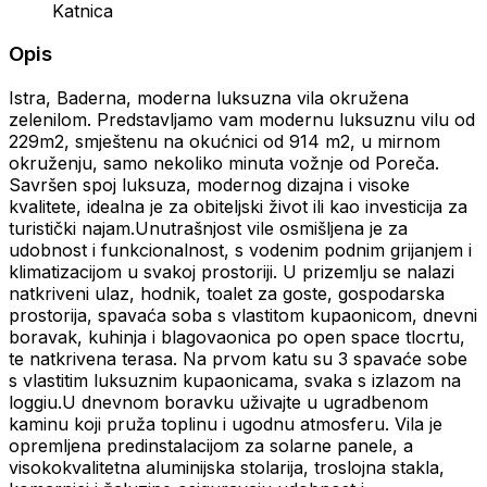
Katnica
Opis
Istra, Baderna, moderna luksuzna vila okružena
zelenilom. Predstavljamo vam modernu luksuznu vilu od
229m2, smještenu na okućnici od 914 m2, u mirnom
okruženju, samo nekoliko minuta vožnje od Poreča.
Savršen spoj luksuza, modernog dizajna i visoke
kvalitete, idealna je za obiteljski život ili kao investicija za
turistički najam.Unutrašnjost vile osmišljena je za
udobnost i funkcionalnost, s vodenim podnim grijanjem i
klimatizacijom u svakoj prostoriji. U prizemlju se nalazi
natkriveni ulaz, hodnik, toalet za goste, gospodarska
prostorija, spavaća soba s vlastitom kupaonicom, dnevni
boravak, kuhinja i blagovaonica po open space tlocrtu,
te natkrivena terasa. Na prvom katu su 3 spavaće sobe
s vlastitim luksuznim kupaonicama, svaka s izlazom na
loggiu.U dnevnom boravku uživajte u ugradbenom
kaminu koji pruža toplinu i ugodnu atmosferu. Vila je
opremljena predinstalacijom za solarne panele, a
visokokvalitetna aluminijska stolarija, troslojna stakla,