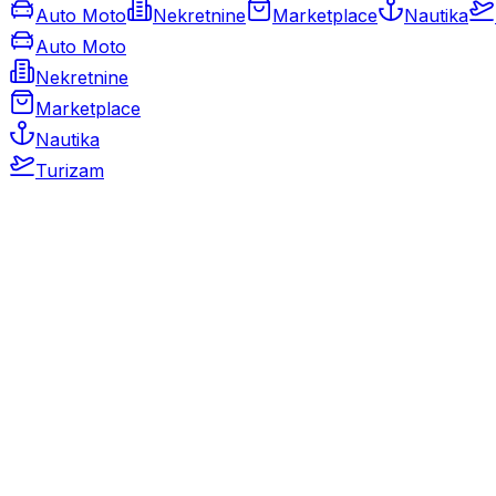
Auto Moto
Nekretnine
Marketplace
Nautika
Auto Moto
Nekretnine
Marketplace
Nautika
Turizam
Auto Moto
Rabljeni automobili
Novi automobili
Motocikli / motori
Gospodarska vozila
Rezervni dijelovi i oprema
Kamperi i kamp prikolice
Oldtimeri