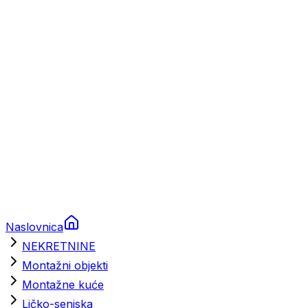
Prikolice za plovila
Brodski rezervni dijelovi
Nautička oprema
Brodski motori
Turizam
Apartmani
Sobe
Kuće za odmor
Aranžmani
Naslovnica
NEKRETNINE
Montažni objekti
Montažne kuće
Ličko-senjska