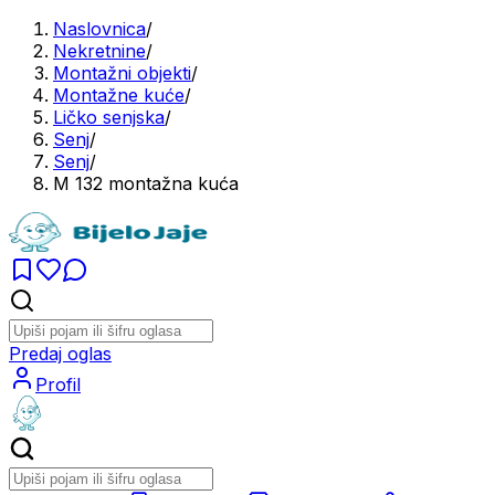
Naslovnica
/
Nekretnine
/
Montažni objekti
/
Montažne kuće
/
Ličko senjska
/
Senj
/
Senj
/
M 132 montažna kuća
Predaj oglas
Profil