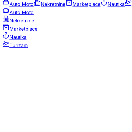
Auto Moto
Nekretnine
Marketplace
Nautika
Auto Moto
Nekretnine
Marketplace
Nautika
Turizam
Auto Moto
Rabljeni automobili
Novi automobili
Motocikli / motori
Gospodarska vozila
Rezervni dijelovi i oprema
Kamperi i kamp prikolice
Oldtimeri