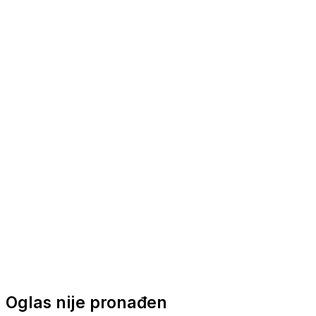
Nautička oprema
Brodski motori
Turizam
Apartmani
Sobe
Kuće za odmor
Aranžmani
Oglas nije pronađen