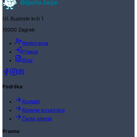
Ul. Buzinski krči 1
10000 Zagreb
Registracija
Prijava
Blog
Podrška
Kontakt
Korisne poveznice
Česta pitanja
Pravno