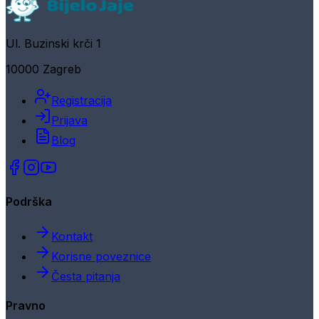
Ul. Buzinski krči 1
10000 Zagreb
Registracija
Prijava
Blog
Podrška
Kontakt
Korisne poveznice
Česta pitanja
Pravno