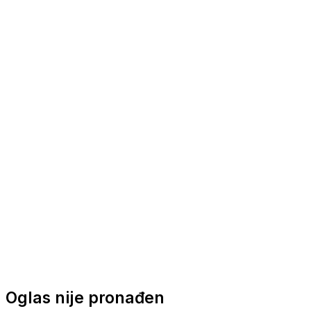
Nautička oprema
Brodski motori
Turizam
Apartmani
Sobe
Kuće za odmor
Aranžmani
Oglas nije pronađen