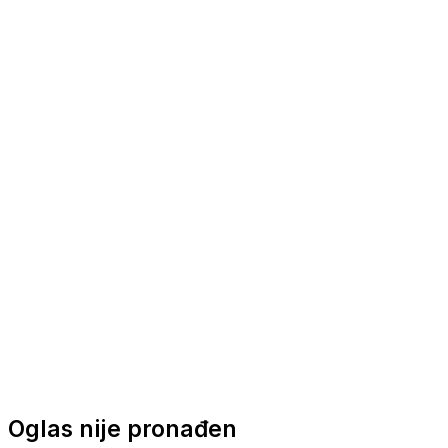
Nautička oprema
Brodski motori
Turizam
Apartmani
Sobe
Kuće za odmor
Aranžmani
Oglas nije pronađen