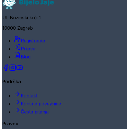
Ul. Buzinski krči 1
10000 Zagreb
Registracija
Prijava
Blog
Podrška
Kontakt
Korisne poveznice
Česta pitanja
Pravno