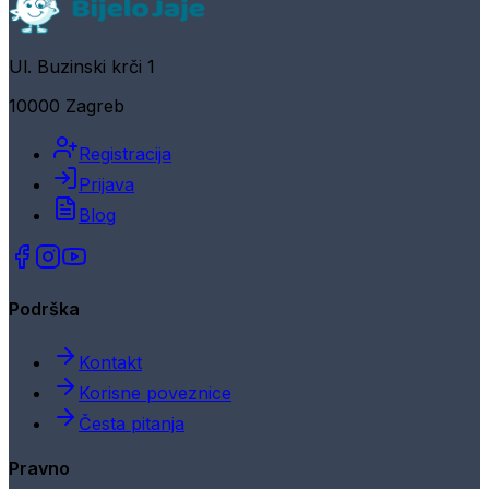
Ul. Buzinski krči 1
10000 Zagreb
Registracija
Prijava
Blog
Podrška
Kontakt
Korisne poveznice
Česta pitanja
Pravno