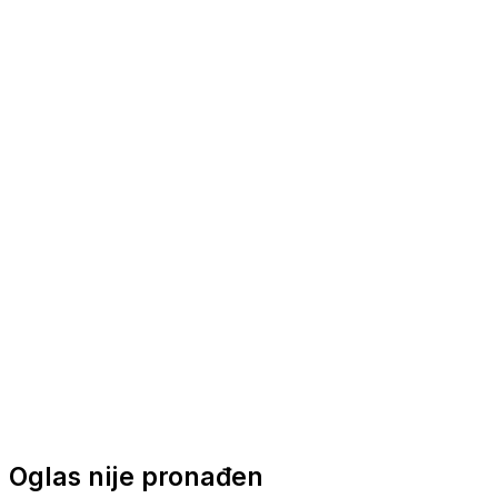
Nautička oprema
Brodski motori
Turizam
Apartmani
Sobe
Kuće za odmor
Aranžmani
Oglas nije pronađen