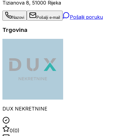
Tizianova 8, 51000 Rijeka
Pošalji poruku
Nazovi
Pošalji e-mail
Trgovina
DUX NEKRETNINE
0
(
0
)