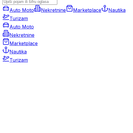
Auto Moto
Nekretnine
Marketplace
Nautika
Turizam
Auto Moto
Nekretnine
Marketplace
Nautika
Turizam
Auto Moto
Rabljeni automobili
Novi automobili
Motocikli / motori
Gospodarska vozila
Rezervni dijelovi i oprema
Kamperi i kamp prikolice