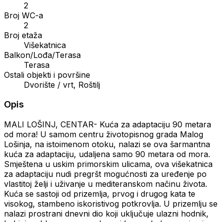
2
Broj WC-a
2
Broj etaža
Višekatnica
Balkon/Lođa/Terasa
Terasa
Ostali objekti i površine
Dvorište / vrt, Roštilj
Opis
MALI LOŠINJ, CENTAR- Kuća za adaptaciju 90 metara
od mora! U samom centru životopisnog grada Malog
Lošinja, na istoimenom otoku, nalazi se ova šarmantna
kuća za adaptaciju, udaljena samo 90 metara od mora.
Smještena u uskim primorskim ulicama, ova višekatnica
za adaptaciju nudi pregršt mogućnosti za uređenje po
vlastitoj želji i uživanje u mediteranskom načinu života.
Kuća se sastoji od prizemlja, prvog i drugog kata te
visokog, stambeno iskoristivog potkrovlja. U prizemlju se
nalazi prostrani dnevni dio koji uključuje ulazni hodnik,