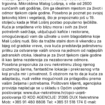
trgovina. Mikroklima Malog Lošinja, s više od 2600
sunčanih sati godišnje, čini ga idealnim mjestom za život i
odmor tijekom cijele godine. Posebno je poznat po svojoj
ljekovitoj klimi i vegetaciji, što je prepoznato još u 19.
stoljeću kada je Mali Lošinj postao popularno lječilište.
Kuća je smještena vrlo blizu mora i svih za život
potrebnih sadržaja, uključujući kafiće i restorane,
omogućavajući vam da uživate u svim blagodatima koje
Mali Lošinj nudi. Bilo da tražite stalni dom ili vikendicu za
bijeg od gradske vreve, ova kuća predstavlja jedinstvenu
priliku za ostvarenje vaših snova na jednom od najljepših
jadranskih otoka. Idealna je za život tijekom cijele godine
ili kao ljetna rezidencija za nezaboravne odmore.
Posebna preporuka za ovu nekretninu zbog njenog
izuzetnog šarma, fantastične lokacije i prekrasnog vrta
koji pruža mir i privatnost. S obzirom na to da je kuća za
adaptaciju, nudi velike mogućnosti za prilagodbu prema
vašim željama i potrebama. Poštovani klijenti, agencijska
provizija naplaćuje se u skladu s Općim uvjetima
poslovanja: www.dux-nekretnine.hr/opci-uvjeti-
poslovanja ID KOD AGENCIJE: 31395 DUX Nekretnine
Mob: +385 91 480 8808 Tel: +385 51 518 174 E-mail: