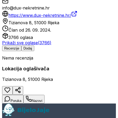
info@dux-nekretnine.hr
https://www.dux-nekretnine.hr/
Tizianova 8, 51000 Rijeka
Član od
26. 09. 2024.
3766
oglasa
Prikaži sve oglase
(
3766
)
Recenzije
Dodaj
Nema recenzija
Lokacija oglašivača
Tizianova 8, 51000 Rijeka
Poruka
Nazovi