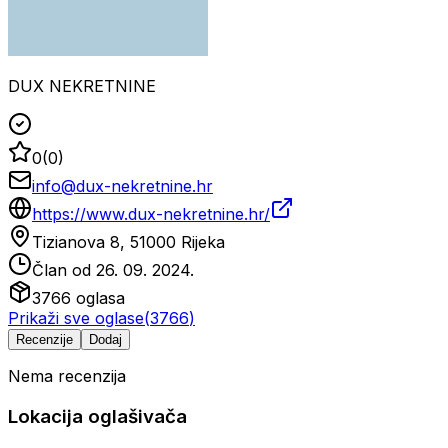
DUX NEKRETNINE
0
(
0
)
info@dux-nekretnine.hr
https://www.dux-nekretnine.hr/
Tizianova 8, 51000 Rijeka
Član od
26. 09. 2024.
3766
oglasa
Prikaži sve oglase
(
3766
)
Recenzije
Dodaj
Nema recenzija
Lokacija oglašivača