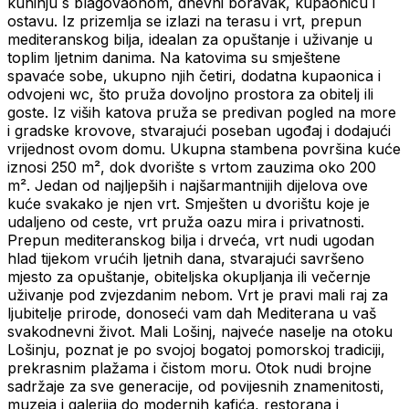
kuhinju s blagovaonom, dnevni boravak, kupaonicu i
ostavu. Iz prizemlja se izlazi na terasu i vrt, prepun
mediteranskog bilja, idealan za opuštanje i uživanje u
toplim ljetnim danima. Na katovima su smještene
spavaće sobe, ukupno njih četiri, dodatna kupaonica i
odvojeni wc, što pruža dovoljno prostora za obitelj ili
goste. Iz viših katova pruža se predivan pogled na more
i gradske krovove, stvarajući poseban ugođaj i dodajući
vrijednost ovom domu. Ukupna stambena površina kuće
iznosi 250 m², dok dvorište s vrtom zauzima oko 200
m². Jedan od najljepših i najšarmantnijih dijelova ove
kuće svakako je njen vrt. Smješten u dvorištu koje je
udaljeno od ceste, vrt pruža oazu mira i privatnosti.
Prepun mediteranskog bilja i drveća, vrt nudi ugodan
hlad tijekom vrućih ljetnih dana, stvarajući savršeno
mjesto za opuštanje, obiteljska okupljanja ili večernje
uživanje pod zvjezdanim nebom. Vrt je pravi mali raj za
ljubitelje prirode, donoseći vam dah Mediterana u vaš
svakodnevni život. Mali Lošinj, najveće naselje na otoku
Lošinju, poznat je po svojoj bogatoj pomorskoj tradiciji,
prekrasnim plažama i čistom moru. Otok nudi brojne
sadržaje za sve generacije, od povijesnih znamenitosti,
muzeja i galerija do modernih kafića, restorana i