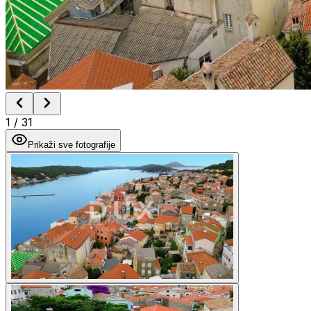
1
/
31
Prikaži sve fotografije