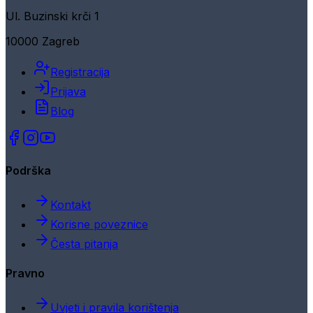
Ul. Buzinski krči 1
10000 Zagreb
Registracija
Prijava
Blog
Podrška
Kontakt
Korisne poveznice
Česta pitanja
Pravno
Uvjeti i pravila korištenja