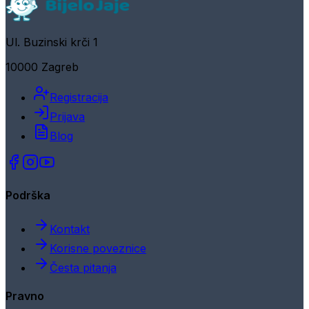
Ul. Buzinski krči 1
10000 Zagreb
Registracija
Prijava
Blog
Podrška
Kontakt
Korisne poveznice
Česta pitanja
Pravno