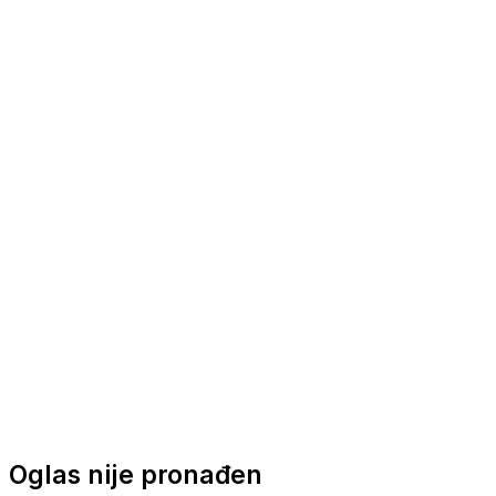
Nautička oprema
Brodski motori
Turizam
Apartmani
Sobe
Kuće za odmor
Aranžmani
Oglas nije pronađen