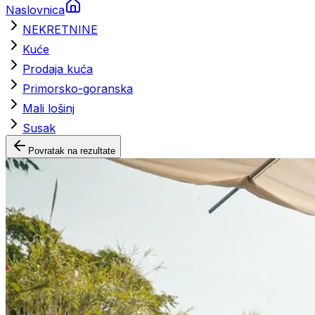
Naslovnica
NEKRETNINE
Kuće
Prodaja kuća
Primorsko-goranska
Mali lošinj
Susak
Povratak na rezultate