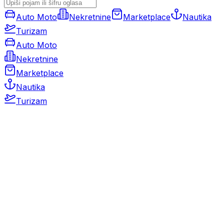
Auto Moto
Nekretnine
Marketplace
Nautika
Turizam
Auto Moto
Nekretnine
Marketplace
Nautika
Turizam
Auto Moto
Rabljeni automobili
Novi automobili
Motocikli / motori
Gospodarska vozila
Rezervni dijelovi i oprema
Kamperi i kamp prikolice