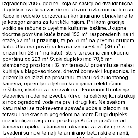
izgrađenoj 2006. godine, koja se sastoji od dva identična
dupleksa, svaki sa zasebnim ulazom i izlazom na terasu.
Kuća je redovito održavana i kontinuirano obnavljana te
je kategorizirana za turistički najam. Prilikom gradnje
vodilo se računa o uvjetima kulturne baštine.Ukupna
tlocrtna površina kuće iznosi 159 m² raspoređenih na tri
etaže,57 m² u prizemlju, te po 51 m² na prvom i drugom
katu. Ukupna površina terasa iznosi 64 m² (36 m² u
prizemlju i 28 m² na katu), što s terasama čini ukupnu
površinu od 223 m².Svaki dupleks ima 79,5 m²
stambenog prostora i 32 m² terasa.U prizemlju se nalazi
kuhinja s blagovaonicom, dnevni boravak i kupaonica. Iz
prizemlja se izlazi na prostranu terasu od autohtonog
kamena, opremljenu ljetnim kuhinjama i električnim
roštiljem, idealnu za boravak na otvorenom.Unutarnje
stepenice moderne izvedbe (drvo na čeličnoj konstrukciji
s inox ogradom) vode na prvi i drugi kat. Na svakom
katu nalazi se trokrevetna spavaća soba s izlazom na
terasu i prekrasnim pogledom na more.Drugi dupleks
ima identičan raspored prostorija.Kuća je građena od
kamena i opeke, s kamenim okvirima za vrata i prozore.
Izvedeni su novi temelji te armirano-betonski elementi,