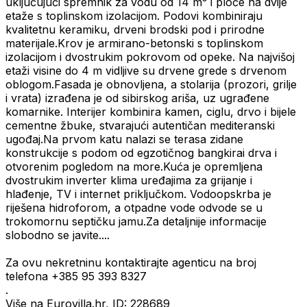
uključujući spremnik za vodu od 14 m³ i ploče na dvije
etaže s toplinskom izolacijom. Podovi kombiniraju
kvalitetnu keramiku, drveni brodski pod i prirodne
materijale.Krov je armirano-betonski s toplinskom
izolacijom i dvostrukim pokrovom od opeke. Na najvišoj
etaži visine do 4 m vidljive su drvene grede s drvenom
oblogom.Fasada je obnovljena, a stolarija (prozori, grilje
i vrata) izrađena je od sibirskog ariša, uz ugrađene
komarnike. Interijer kombinira kamen, ciglu, drvo i bijele
cementne žbuke, stvarajući autentičan mediteranski
ugođaj.Na prvom katu nalazi se terasa zidane
konstrukcije s podom od egzotičnog bangkirai drva i
otvorenim pogledom na more.Kuća je opremljena
dvostrukim inverter klima uređajima za grijanje i
hlađenje, TV i internet priključkom. Vodoopskrba je
riješena hidroforom, a otpadne vode odvode se u
trokomornu septičku jamu.Za detaljnije informacije
slobodno se javite....
Za ovu nekretninu kontaktirajte agenticu na broj
telefona +385 95 393 8327
.
Više na Eurovilla.hr, ID: 228689