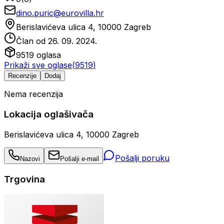
dino.puric@eurovilla.hr
Berislavićeva ulica 4, 10000 Zagreb
Član od
26. 09. 2024.
9519
oglasa
Prikaži sve oglase
(
9519
)
Recenzije
Dodaj
Nema recenzija
Lokacija oglašivača
Berislavićeva ulica 4, 10000 Zagreb
Pošalji poruku
Nazovi
Pošalji e-mail
Trgovina