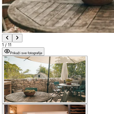
1
/
11
Prikaži sve fotografije