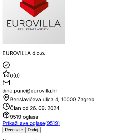
EUROVILLA d.o.o.
0
(
0
)
dino.puric@eurovilla.hr
Berislavićeva ulica 4, 10000 Zagreb
Član od
26. 09. 2024.
9519
oglasa
Prikaži sve oglase
(
9519
)
Recenzije
Dodaj