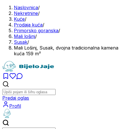
Naslovnica
/
Nekretnine
/
Kuće
/
Prodaja kuća
/
Primorsko goranska
/
Mali lošinj
/
Susak
/
Mali Lošinj, Susak, dvojna tradicionalna kamena
kuća 159 m²
Predaj oglas
Profil