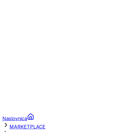
Plovila
Charter
Prikolice za plovila
Brodski rezervni dijelovi
Nautička oprema
Brodski motori
Turizam
Apartmani
Sobe
Kuće za odmor
Aranžmani
Naslovnica
MARKETPLACE