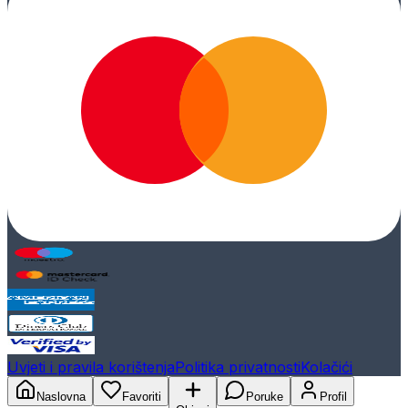
Uvjeti i pravila korištenja
Politika privatnosti
Kolačići
Naslovna
Favoriti
Poruke
Profil