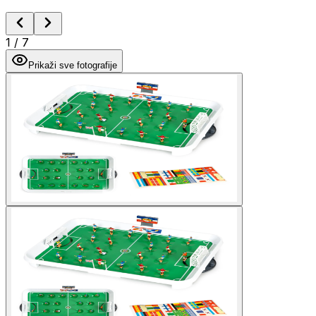
1
/
7
Prikaži sve fotografije