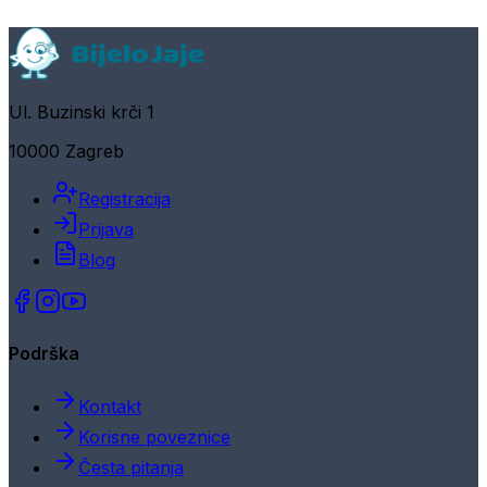
Ul. Buzinski krči 1
10000 Zagreb
Registracija
Prijava
Blog
Podrška
Kontakt
Korisne poveznice
Česta pitanja