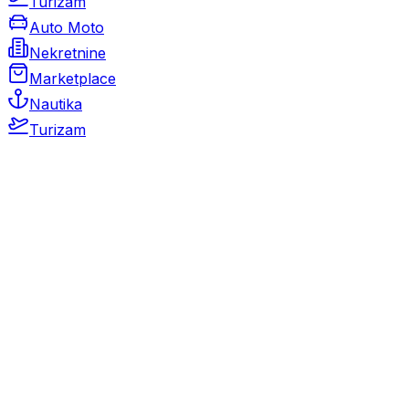
Turizam
Auto Moto
Nekretnine
Marketplace
Nautika
Turizam
Auto Moto
Rabljeni automobili
Novi automobili
Motocikli / motori
Gospodarska vozila
Rezervni dijelovi i oprema
Kamperi i kamp prikolice
Oldtimeri
Karambolirani automobili