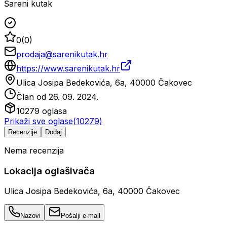
Šareni kutak
0
(
0
)
prodaja@sarenikutak.hr
https://www.sarenikutak.hr
Ulica Josipa Bedekovića, 6a, 40000 Čakovec
Član od
26. 09. 2024.
10279
oglasa
Prikaži sve oglase
(
10279
)
Recenzije
Dodaj
Nema recenzija
Lokacija oglašivača
Ulica Josipa Bedekovića, 6a, 40000 Čakovec
Nazovi
Pošalji e-mail