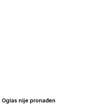
Nautička oprema
Brodski motori
Turizam
Apartmani
Sobe
Kuće za odmor
Aranžmani
Oglas nije pronađen