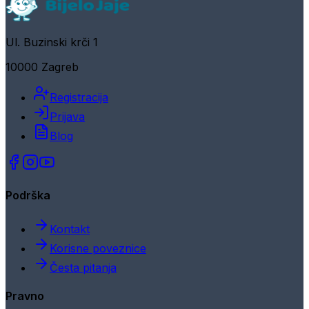
Ul. Buzinski krči 1
10000 Zagreb
Registracija
Prijava
Blog
Podrška
Kontakt
Korisne poveznice
Česta pitanja
Pravno