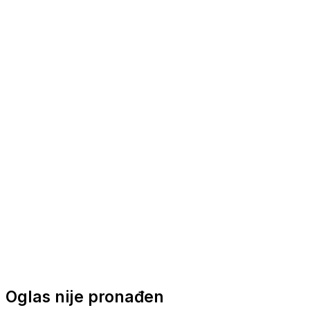
Nautička oprema
Brodski motori
Turizam
Apartmani
Sobe
Kuće za odmor
Aranžmani
Oglas nije pronađen