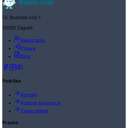
Ul. Buzinski krči 1
10000 Zagreb
Registracija
Prijava
Blog
Podrška
Kontakt
Korisne poveznice
Česta pitanja
Pravno