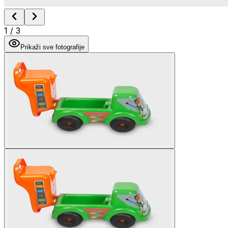
1
/
3
Prikaži sve fotografije