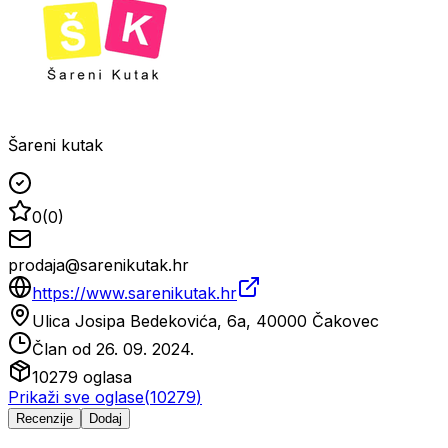
Šareni kutak
0
(
0
)
prodaja@sarenikutak.hr
https://www.sarenikutak.hr
Ulica Josipa Bedekovića, 6a, 40000 Čakovec
Član od
26. 09. 2024.
10279
oglasa
Prikaži sve oglase
(
10279
)
Recenzije
Dodaj