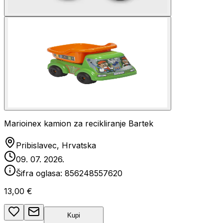
Marioinex kamion za recikliranje Bartek
Pribislavec, Hrvatska
09. 07. 2026.
Šifra oglasa:
856248557620
13,00 €
Kupi