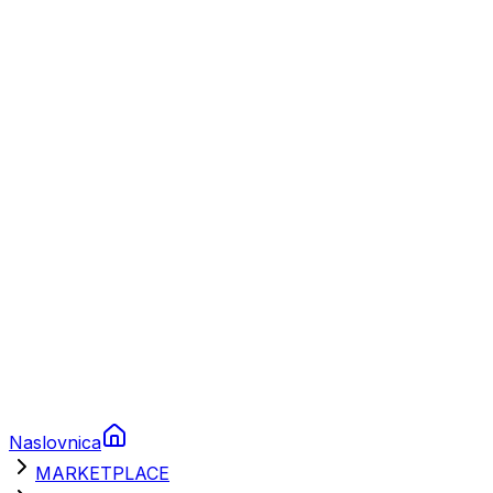
Plovila
Charter
Prikolice za plovila
Brodski rezervni dijelovi
Nautička oprema
Brodski motori
Turizam
Apartmani
Sobe
Kuće za odmor
Aranžmani
Naslovnica
MARKETPLACE