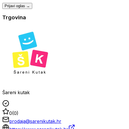
Prijavi oglas →
Trgovina
Šareni kutak
0
(
0
)
prodaja@sarenikutak.hr