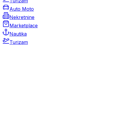
Turizam
Auto Moto
Nekretnine
Marketplace
Nautika
Turizam
Auto Moto
Rabljeni automobili
Novi automobili
Motocikli / motori
Gospodarska vozila
Rezervni dijelovi i oprema
Kamperi i kamp prikolice
Oldtimeri
Karambolirani automobili