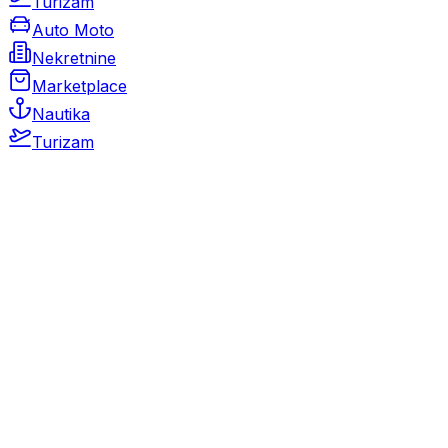
Turizam
Auto Moto
Nekretnine
Marketplace
Nautika
Turizam
Auto Moto
Rabljeni automobili
Novi automobili
Motocikli / motori
Gospodarska vozila
Rezervni dijelovi i oprema
Kamperi i kamp prikolice
Oldtimeri
Karambolirani automobili