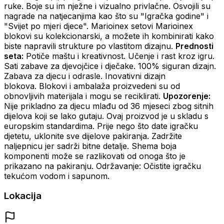
ruke. Boje su im nježne i vizualno privlačne. Osvojili su
nagrade na natjecanjima kao što su "Igračka godine" i
"Svijet po mjeri djece". Marioinex setovi Marioinex
blokovi su kolekcionarski, a možete ih kombinirati kako
biste napravili strukture po vlastitom dizajnu.
Prednosti
seta:
Potiče maštu i kreativnost. Učenje i rast kroz igru.
Sati zabave za djevojčice i dječake. 100% siguran dizajn.
Zabava za djecu i odrasle. Inovativni dizajn
blokova. Blokovi i ambalaža proizvedeni su od
obnovljivih materijala i mogu se reciklirati.
Upozorenje:
Nije prikladno za djecu mlađu od 36 mjeseci zbog sitnih
dijelova koji se lako gutaju. Ovaj proizvod je u skladu s
europskim standardima. Prije nego što date igračku
djetetu, uklonite sve dijelove pakiranja. Zadržite
naljepnicu jer sadrži bitne detalje. Shema boja
komponenti može se razlikovati od onoga što je
prikazano na pakiranju. Održavanje: Očistite igračku
tekućom vodom i sapunom.
Lokacija