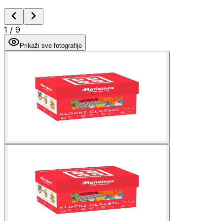
1
/
9
Prikaži sve fotografije