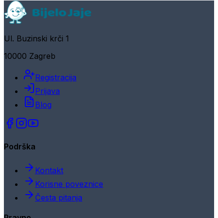
Ul. Buzinski krči 1
10000 Zagreb
Registracija
Prijava
Blog
Podrška
Kontakt
Korisne poveznice
Česta pitanja
Pravno