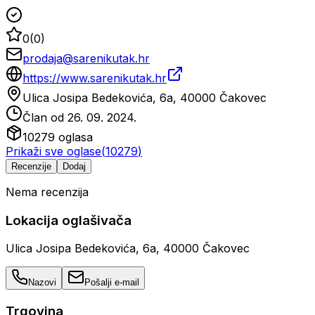
0
(
0
)
prodaja@sarenikutak.hr
https://www.sarenikutak.hr
Ulica Josipa Bedekovića, 6a, 40000 Čakovec
Član od
26. 09. 2024.
10279
oglasa
Prikaži sve oglase
(
10279
)
Recenzije
Dodaj
Nema recenzija
Lokacija oglašivača
Ulica Josipa Bedekovića, 6a, 40000 Čakovec
Nazovi
Pošalji e-mail
Trgovina