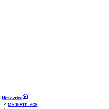
Plovila
Charter
Prikolice za plovila
Brodski rezervni dijelovi
Nautička oprema
Brodski motori
Turizam
Apartmani
Sobe
Kuće za odmor
Aranžmani
Naslovnica
MARKETPLACE