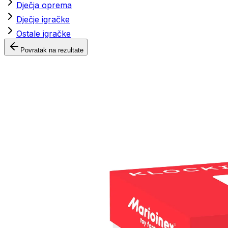
Dječja oprema
Dječje igračke
Ostale igračke
Povratak na rezultate