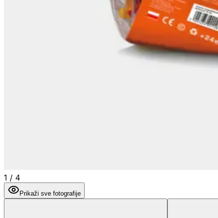
1
/
4
Prikaži sve fotografije