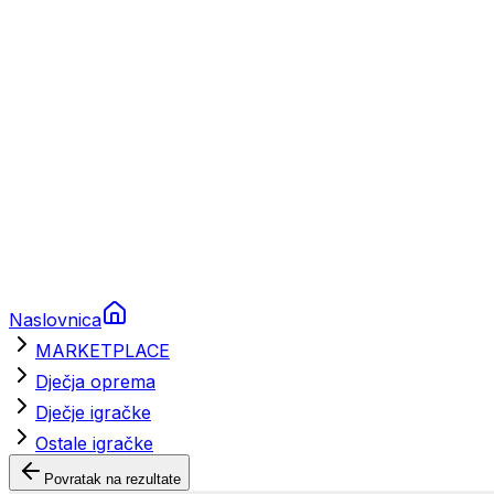
Brodski rezervni dijelovi
Nautička oprema
Brodski motori
Turizam
Apartmani
Sobe
Kuće za odmor
Aranžmani
Naslovnica
MARKETPLACE
Dječja oprema
Dječje igračke
Ostale igračke
Povratak na rezultate