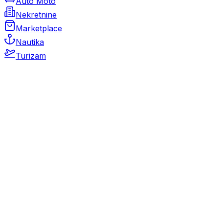
Auto Moto
Nekretnine
Marketplace
Nautika
Turizam
Auto Moto
Rabljeni automobili
Novi automobili
Motocikli / motori
Gospodarska vozila
Rezervni dijelovi i oprema
Kamperi i kamp prikolice
Oldtimeri
Karambolirani automobili