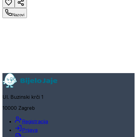
Nazovi
Ul. Buzinski krči 1
10000 Zagreb
Registracija
Prijava