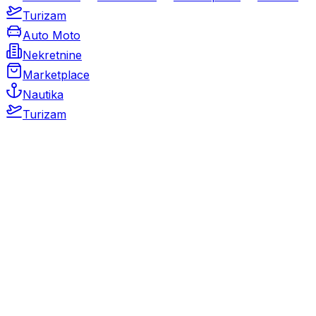
Turizam
Auto Moto
Nekretnine
Marketplace
Nautika
Turizam
Auto Moto
Rabljeni automobili
Novi automobili
Motocikli / motori
Gospodarska vozila
Rezervni dijelovi i oprema
Kamperi i kamp prikolice
Oldtimeri