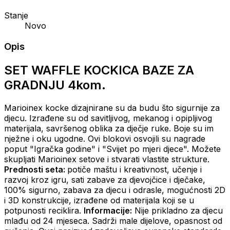
Stanje
Novo
Opis
SET WAFFLE KOCKICA BAZE ZA
GRADNJU 4kom.
Marioinex kocke dizajnirane su da budu što sigurnije za
djecu. Izrađene su od savitljivog, mekanog i opipljivog
materijala, savršenog oblika za dječje ruke. Boje su im
nježne i oku ugodne. Ovi blokovi osvojili su nagrade
poput "Igračka godine" i "Svijet po mjeri djece". Možete
skupljati Marioinex setove i stvarati vlastite strukture.
Prednosti seta:
potiče maštu i kreativnost, učenje i
razvoj kroz igru, sati zabave za djevojčice i dječake,
100% sigurno, zabava za djecu i odrasle, mogućnosti 2D
i 3D konstrukcije, izrađene od materijala koji se u
potpunosti reciklira.
Informacije:
Nije prikladno za djecu
mlađu od 24 mjeseca. Sadrži male dijelove, opasnost od