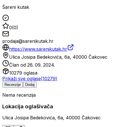
Šareni kutak
0
(
0
)
prodaja@sarenikutak.hr
https://www.sarenikutak.hr
Ulica Josipa Bedekovića, 6a, 40000 Čakovec
Član od
26. 09. 2024.
10279
oglasa
Prikaži sve oglase
(
10279
)
Recenzije
Dodaj
Nema recenzija
Lokacija oglašivača
Ulica Josipa Bedekovića, 6a, 40000 Čakovec