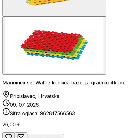
Marioinex set Waffle kockica baze za gradnju 4kom.
Pribislavec, Hrvatska
09. 07. 2026.
Šifra oglasa:
962817566563
26,00 €