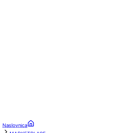
Nautika
Plovila
Charter
Prikolice za plovila
Brodski rezervni dijelovi
Nautička oprema
Brodski motori
Turizam
Apartmani
Sobe
Kuće za odmor
Aranžmani
Naslovnica