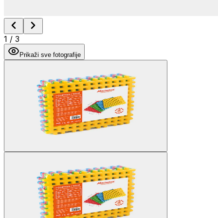
1
/
3
Prikaži sve fotografije