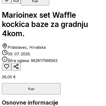
Kupi
Marioinex set Waffle
kockica baze za gradnju
4kom.
Pribislavec, Hrvatska
09. 07. 2026.
Šifra oglasa:
962817566563
26,00 €
Kupi
Osnovne informacije