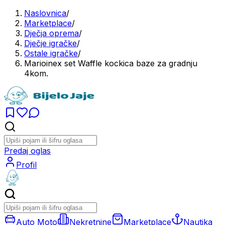
Naslovnica
/
Marketplace
/
Dječja oprema
/
Dječje igračke
/
Ostale igračke
/
Marioinex set Waffle kockica baze za gradnju
4kom.
Predaj oglas
Profil
Auto Moto
Nekretnine
Marketplace
Nautika