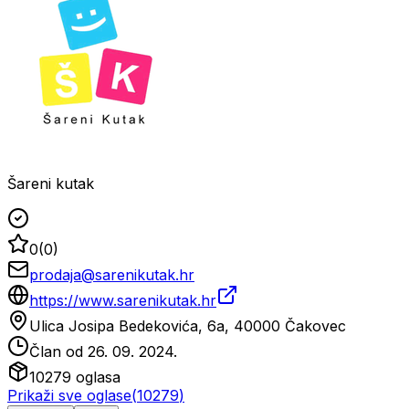
Šareni kutak
0
(
0
)
prodaja@sarenikutak.hr
https://www.sarenikutak.hr
Ulica Josipa Bedekovića, 6a, 40000 Čakovec
Član od
26. 09. 2024.
10279
oglasa
Prikaži sve oglase
(
10279
)