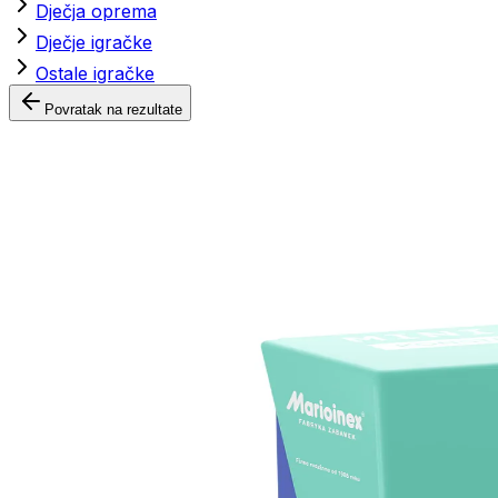
Dječja oprema
Dječje igračke
Ostale igračke
Povratak na rezultate