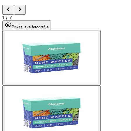
1
/
7
Prikaži sve fotografije