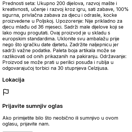
Prednosti seta: Ukupno 200 dijelova, razvoj mašte i
kreativnosti, učenje i razvoj kroz igru, sati zabave, 100%
sigurna, privlačna zabava za djecu i odrasle, kocke
proizvedene u Poljskoj.
Upozorenje: Nije prikladno za
djecu mlađu od 36 mjeseci.
Sadrži male dijelove koji se
lako mogu progutati.
Ovaj proizvod je u skladu s
europskim standardima.
Uklonite svu ambalažu prije
nego što igračku date djetetu.
Zadržite naljepnicu jer
sadrži važne podatke.
Paleta boja artikala može se
razlikovati od onih prikazanih na pakiranju.
Održavanje:
Proizvod se može prati u perilici posuđa i rublja u
odgovarajućoj torbici na 30 stupnjeva Celzijusa.
Lokacija
Prijavite sumnjiv oglas
Ako primijetite bilo što neobično ili sumnjivo u ovom
oglasu, prijavite nam.