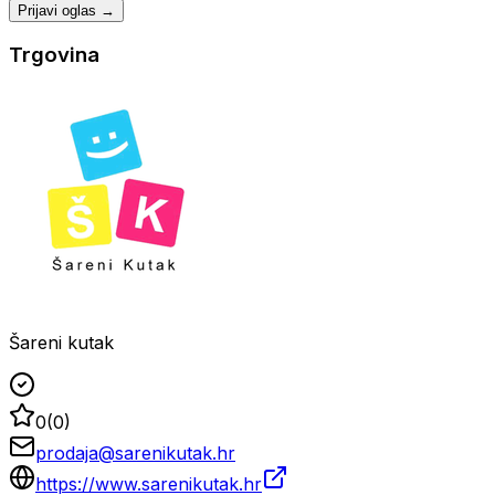
Prijavi oglas →
Trgovina
Šareni kutak
0
(
0
)
prodaja@sarenikutak.hr
https://www.sarenikutak.hr