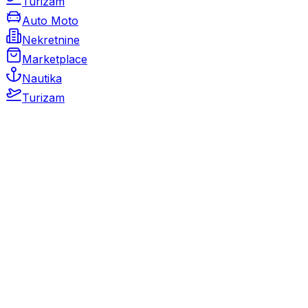
Turizam
Auto Moto
Nekretnine
Marketplace
Nautika
Turizam
Auto Moto
Rabljeni automobili
Novi automobili
Motocikli / motori
Gospodarska vozila
Rezervni dijelovi i oprema
Kamperi i kamp prikolice
Oldtimeri
Karambolirani automobili