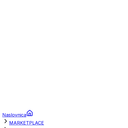
Plovila
Charter
Prikolice za plovila
Brodski rezervni dijelovi
Nautička oprema
Brodski motori
Turizam
Apartmani
Sobe
Kuće za odmor
Aranžmani
Naslovnica
MARKETPLACE