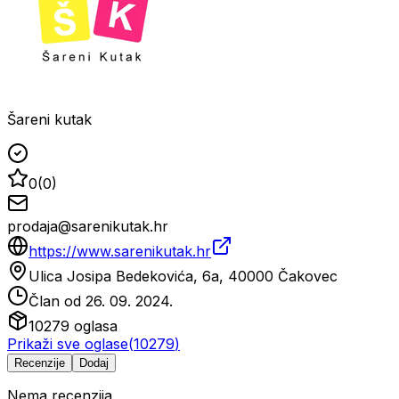
Šareni kutak
0
(
0
)
prodaja@sarenikutak.hr
https://www.sarenikutak.hr
Ulica Josipa Bedekovića, 6a, 40000 Čakovec
Član od
26. 09. 2024.
10279
oglasa
Prikaži sve oglase
(
10279
)
Recenzije
Dodaj
Nema recenzija