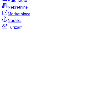
Auto Moto
Nekretnine
Marketplace
Nautika
Turizam
Auto Moto
Rabljeni automobili
Novi automobili
Motocikli / motori
Gospodarska vozila
Rezervni dijelovi i oprema
Kamperi i kamp prikolice
Oldtimeri
Karambolirani automobili