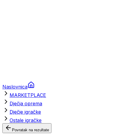
Brodski rezervni dijelovi
Nautička oprema
Brodski motori
Turizam
Apartmani
Sobe
Kuće za odmor
Aranžmani
Naslovnica
MARKETPLACE
Dječja oprema
Dječje igračke
Ostale igračke
Povratak na rezultate