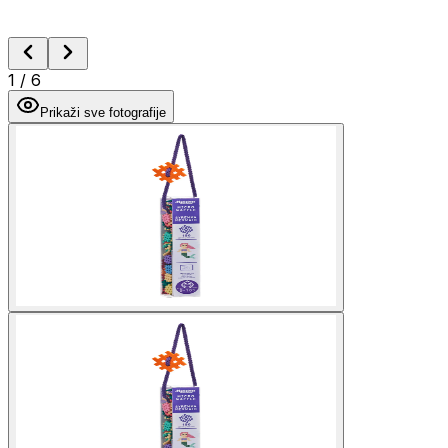
1
/
6
Prikaži sve fotografije