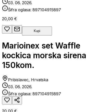
03. 06. 2026.
Šifra oglasa:
897104915897
20,00 €
Kupi
Marioinex set Waffle
kockica morska sirena
150kom.
Pribislavec, Hrvatska
03. 06. 2026.
Šifra oglasa:
897104915897
20,00 €