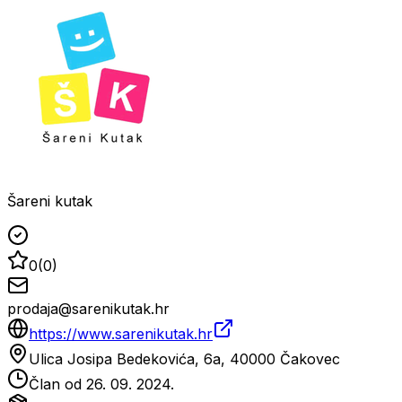
Šareni kutak
0
(
0
)
prodaja@sarenikutak.hr
https://www.sarenikutak.hr
Ulica Josipa Bedekovića, 6a, 40000 Čakovec
Član od
26. 09. 2024.