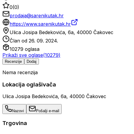
0
(
0
)
prodaja@sarenikutak.hr
https://www.sarenikutak.hr
Ulica Josipa Bedekovića, 6a, 40000 Čakovec
Član od
26. 09. 2024.
10279
oglasa
Prikaži sve oglase
(
10279
)
Recenzije
Dodaj
Nema recenzija
Lokacija oglašivača
Ulica Josipa Bedekovića, 6a, 40000 Čakovec
Nazovi
Pošalji e-mail
Trgovina