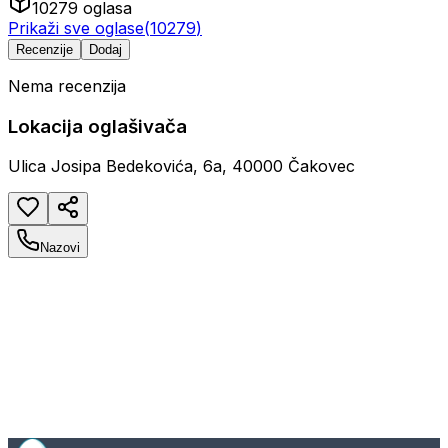
10279
oglasa
Prikaži sve oglase
(
10279
)
Recenzije
Dodaj
Nema recenzija
Lokacija oglašivača
Ulica Josipa Bedekovića, 6a, 40000 Čakovec
Nazovi