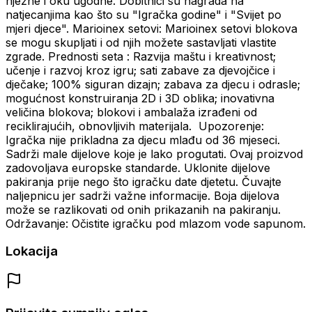
nježne i oku ugodne. Dobitnici su nagrada na
natjecanjima kao što su "Igračka godine" i "Svijet po
mjeri djece". Marioinex setovi: Marioinex setovi blokova
se mogu skupljati i od njih možete sastavljati vlastite
zgrade.
Prednosti seta : Razvija maštu i kreativnost;
učenje i razvoj kroz igru; sati zabave za djevojčice i
dječake; 100% siguran dizajn; zabava za djecu i odrasle;
mogućnost konstruiranja 2D i 3D oblika; inovativna
veličina blokova; blokovi i ambalaža izrađeni od
reciklirajućih, obnovljivih materijala.
Upozorenje:
Igračka nije prikladna za djecu mlađu od 36 mjeseci.
Sadrži male dijelove koje je lako progutati. Ovaj proizvod
zadovoljava europske standarde. Uklonite dijelove
pakiranja prije nego što igračku date djetetu. Čuvajte
naljepnicu jer sadrži važne informacije. Boja dijelova
može se razlikovati od onih prikazanih na pakiranju.
Održavanje: Očistite igračku pod mlazom vode sapunom.
Lokacija