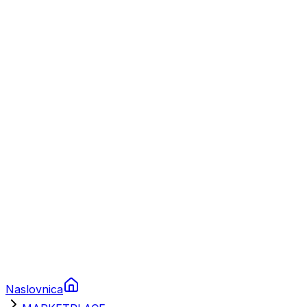
Nautika
Plovila
Charter
Prikolice za plovila
Brodski rezervni dijelovi
Nautička oprema
Brodski motori
Turizam
Apartmani
Sobe
Kuće za odmor
Aranžmani
Naslovnica