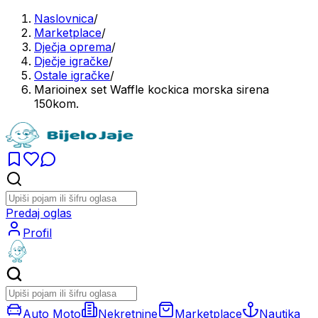
Naslovnica
/
Marketplace
/
Dječja oprema
/
Dječje igračke
/
Ostale igračke
/
Marioinex set Waffle kockica morska sirena
150kom.
Predaj oglas
Profil
Auto Moto
Nekretnine
Marketplace
Nautika