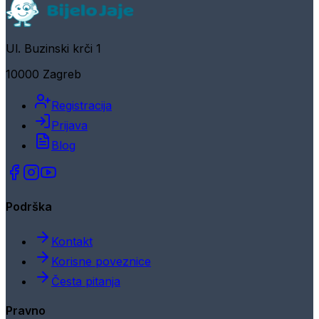
Ul. Buzinski krči 1
10000 Zagreb
Registracija
Prijava
Blog
Podrška
Kontakt
Korisne poveznice
Česta pitanja
Pravno