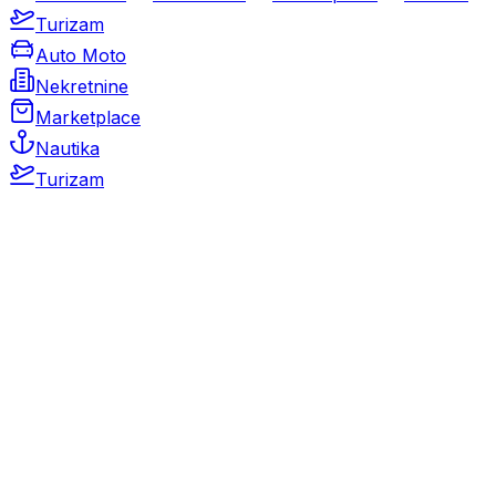
Turizam
Auto Moto
Nekretnine
Marketplace
Nautika
Turizam
Auto Moto
Rabljeni automobili
Novi automobili
Motocikli / motori
Gospodarska vozila
Rezervni dijelovi i oprema
Kamperi i kamp prikolice
Oldtimeri