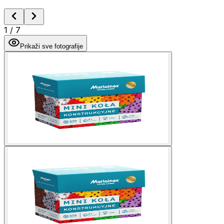
1
/
7
Prikaži sve fotografije