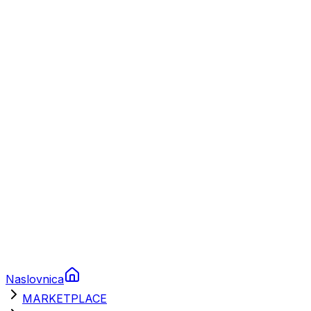
Plovila
Charter
Prikolice za plovila
Brodski rezervni dijelovi
Nautička oprema
Brodski motori
Turizam
Apartmani
Sobe
Kuće za odmor
Aranžmani
Naslovnica
MARKETPLACE