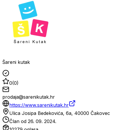
Šareni kutak
0
(
0
)
prodaja@sarenikutak.hr
https://www.sarenikutak.hr
Ulica Josipa Bedekovića, 6a, 40000 Čakovec
Član od
26. 09. 2024.
10279
oglasa