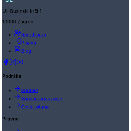
Ul. Buzinski krči 1
10000 Zagreb
Registracija
Prijava
Blog
Podrška
Kontakt
Korisne poveznice
Česta pitanja
Pravno