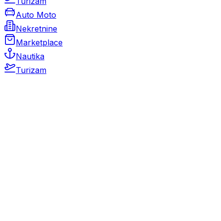
Turizam
Auto Moto
Nekretnine
Marketplace
Nautika
Turizam
Auto Moto
Rabljeni automobili
Novi automobili
Motocikli / motori
Gospodarska vozila
Rezervni dijelovi i oprema
Kamperi i kamp prikolice
Oldtimeri
Karambolirani automobili