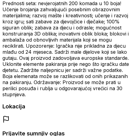
Prednosti seta: nevjerojatnih 200 komada u 10 boja!
Učenje brojanja zahvaljujući posebnim obrazovnim
materijalima;
razvoj mašte i kreativnosti;
učenje i razvoj
kroz igru;
sati zabave za djevojčice i dječake;
100%
siguran oblik;
zabava za djecu i odrasle;
mogućnost
konstruiranja 3D oblika;
inovativni oblik bloka;
blokovi i
ambalaža od obnovljivih materijala koji se mogu
reciklirati.
Upozorenje: Igračka nije prikladna za djecu
mlađu od 24 mjeseca.
Sadrži male dijelove koji se lako
gutaju.
Ovaj proizvod zadovoljava europske standarde.
Uklonite elemente pakiranja prije nego što igračku date
djetetu.
Zadržite naljepnicu jer sadrži važne podatke.
Boja elemenata može se razlikovati od onih prikazanih
na pakiranju.
Održavanje: Proizvod se može prati u
perilici posuđa i rublja u odgovarajućoj vrećici na 30
stupnjeva.
Lokacija
Prijavite sumnjiv oglas