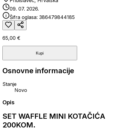
Pribislavec, Hrvatska
09. 07. 2026.
Šifra oglasa:
386479844185
65,00 €
Kupi
Osnovne informacije
Stanje
Novo
Opis
SET WAFFLE MINI KOTAČIĆA
200KOM.