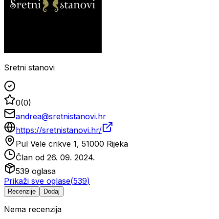
Sretni stanovi
0
(
0
)
andrea@sretnistanovi.hr
https://sretnistanovi.hr/
Pul Vele crikve 1, 51000 Rijeka
Član od
26. 09. 2024.
539
oglasa
Prikaži sve oglase
(
539
)
Recenzije
Dodaj
Nema recenzija