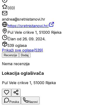
0
(
0
)
andrea@sretnistanovi.hr
https://sretnistanovi.hr/
Pul Vele crikve 1, 51000 Rijeka
Član od
26. 09. 2024.
539
oglasa
Prikaži sve oglase
(
539
)
Recenzije
Dodaj
Nema recenzija
Lokacija oglašivača
Pul Vele crikve 1, 51000 Rijeka
Poruka
Nazovi