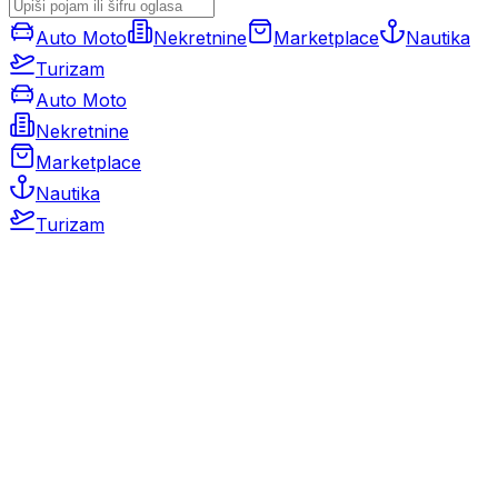
Auto Moto
Nekretnine
Marketplace
Nautika
Turizam
Auto Moto
Nekretnine
Marketplace
Nautika
Turizam
Auto Moto
Rabljeni automobili
Novi automobili
Motocikli / motori
Gospodarska vozila
Rezervni dijelovi i oprema
Kamperi i kamp prikolice