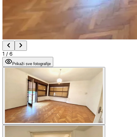
1
/
6
Prikaži sve fotografije