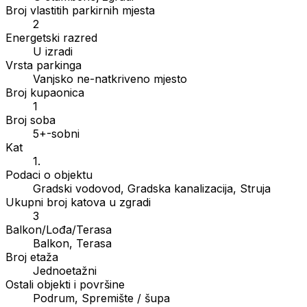
Broj vlastitih parkirnih mjesta
2
Energetski razred
U izradi
Vrsta parkinga
Vanjsko ne-natkriveno mjesto
Broj kupaonica
1
Broj soba
5+-sobni
Kat
1.
Podaci o objektu
Gradski vodovod, Gradska kanalizacija, Struja
Ukupni broj katova u zgradi
3
Balkon/Lođa/Terasa
Balkon, Terasa
Broj etaža
Jednoetažni
Ostali objekti i površine
Podrum, Spremište / šupa