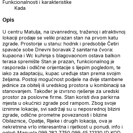
Funkcionalnosti i karakteristike
Kada
Opis
U centru Matulja, na izvanrednoj, traženoj i atraktivnoj
lokaciji prodaje se veliki prazan stan na prvom katu
zgrade. Prostorije u stanu: hodnik i predsoblje Četiri
spavaće sobe Dnevni boravak 2 sanitarna čvora:
kupaona i Wc kuhinja s blagovaonom ostava balkon
terasa spremište Stan je prazan, funkcionalnog je
rasporeda i odlične orijentacije s lijepim pogledom, te
iako za adaptaciju, kupac uređuje stan prema svojim
željama. Postoji mogućnost podjele na dvije stambene
jedinice za obitelj ili uredskog prostora u kombinaciji sa
stanovanjem. Također je izvrsno rješenje za uredski
prostor za poslovne firme. Stan koristi dva parkirna
mjesta u okućnici zgrade pod rampom. Zbog svoje
iznimne lokacije, svi sadržaji su u neposrednoj blizini
zgrade, odlične prometne povezanosti i blizine
Obilaznice, Opatije, Rijeke i drugih lokacija, ova je
nekretnina vrlo interesantna i rijetkost u ponudi. info i
ogled: Manuela 099 282 7750 099 45 12330 ID KOD