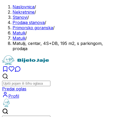
Naslovnica
/
Nekretnine
/
Stanovi
/
Prodaja stanova
/
Primorsko goranska
/
Matulji
/
Matulji
/
Matulji, centar, 4S+DB, 195 m2, s parkingom,
prodaja
Predaj oglas
Profil