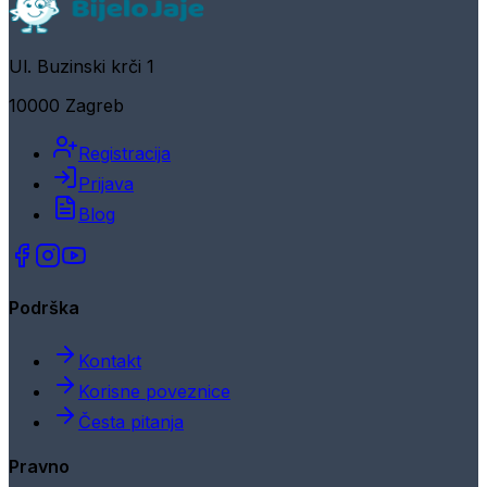
Ul. Buzinski krči 1
10000 Zagreb
Registracija
Prijava
Blog
Podrška
Kontakt
Korisne poveznice
Česta pitanja
Pravno