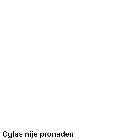
Nautička oprema
Brodski motori
Turizam
Apartmani
Sobe
Kuće za odmor
Aranžmani
Oglas nije pronađen