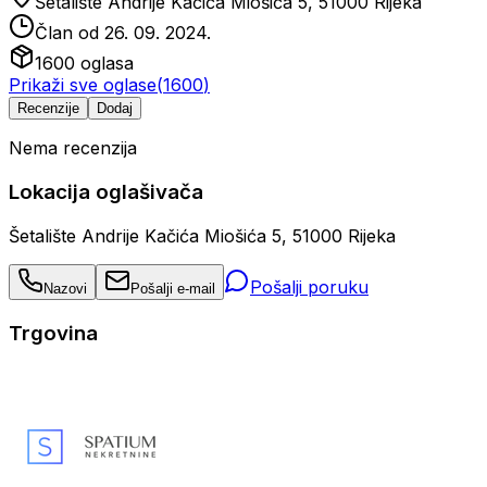
Šetalište Andrije Kačića Miošića 5, 51000 Rijeka
Član od
26. 09. 2024.
1600
oglasa
Prikaži sve oglase
(
1600
)
Recenzije
Dodaj
Nema recenzija
Lokacija oglašivača
Šetalište Andrije Kačića Miošića 5, 51000 Rijeka
Pošalji poruku
Nazovi
Pošalji e-mail
Trgovina