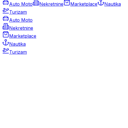
Auto Moto
Nekretnine
Marketplace
Nautika
Turizam
Auto Moto
Nekretnine
Marketplace
Nautika
Turizam
Auto Moto
Rabljeni automobili
Novi automobili
Motocikli / motori
Gospodarska vozila
Rezervni dijelovi i oprema
Kamperi i kamp prikolice