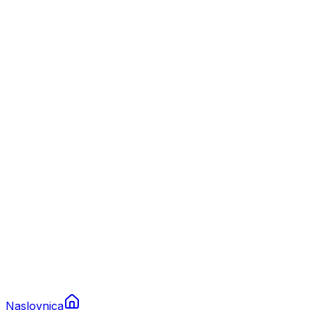
Nautika
Plovila
Charter
Prikolice za plovila
Brodski rezervni dijelovi
Nautička oprema
Brodski motori
Turizam
Apartmani
Sobe
Kuće za odmor
Aranžmani
Naslovnica