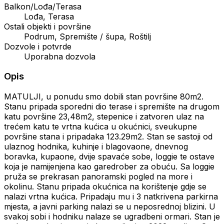
Balkon/Lođa/Terasa
Lođa, Terasa
Ostali objekti i površine
Podrum, Spremište / šupa, Roštilj
Dozvole i potvrde
Uporabna dozvola
Opis
MATULJI, u ponudu smo dobili stan površine 80m2.
Stanu pripada sporedni dio terase i spremište na drugom
katu površine 23,48m2, stepenice i zatvoren ulaz na
trećem katu te vrtna kućica u okućnici, sveukupne
površine stana i pripadaka 123.29m2. Stan se sastoji od
ulaznog hodnika, kuhinje i blagovaone, dnevnog
boravka, kupaone, dvije spavaće sobe, loggie te ostave
koja je namijenjena kao garedrober za obuću. Sa loggie
pruža se prekrasan panoramski pogled na more i
okolinu. Stanu pripada okućnica na korištenje gdje se
nalazi vrtna kućica. Pripadaju mu i 3 natkrivena parkirna
mjesta, a javni parking nalazi se u neposrednoj blizini. U
svakoj sobi i hodniku nalaze se ugradbeni ormari. Stan je