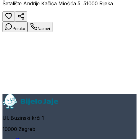
Šetalište Andrije Kačića Miošića 5, 51000 Rijeka
Poruka
Nazovi
Ul. Buzinski krči 1
10000 Zagreb