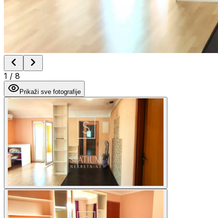
1
/
8
Prikaži sve fotografije