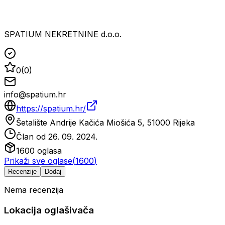
SPATIUM NEKRETNINE d.o.o.
0
(
0
)
info@spatium.hr
https://spatium.hr/
Šetalište Andrije Kačića Miošića 5, 51000 Rijeka
Član od
26. 09. 2024.
1600
oglasa
Prikaži sve oglase
(
1600
)
Recenzije
Dodaj
Nema recenzija
Lokacija oglašivača