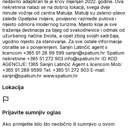
nedavno adaptiran te je krov mijenjan 2022. godine. Ova
nekretnina nalazi se na dobroj lokaciji, svega dvije
minute vožnje od centra Matulja. Matulji su zeleno-plavo
zaleđe Opatijske rivijere, povijesno razmeđe putova i
mjesto odmora modernog turizma. Mjesto koje je sve
traženija destinacija za bijeg od svakodnevice i odmak od
užurbanog načina života, a opet zbog svojih sadržaja,
ugodno mjesto za stanovanje. Za sve ostale informacije
obratite se s povjerenjem. Sanjin Latinčić agent s
licencom +385 91 28 99 599 sanjin@spatium.hr Spatium
nekretnine +385 51 272 903 info@spatium.hr ID KOD
AGENCIJE: 1365 Sanjin Latinčić Agent s licencom Mob:
+385 91 289 9599 Tel: +385 51 272 903 E-mail:
sanjin@spatium.hr www.spatium.hr
Lokacija
Prijavite sumnjiv oglas
Ako primijetite bilo što neobično ili sumnjivo u ovom