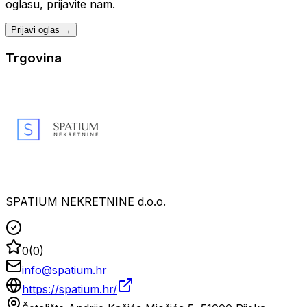
oglasu, prijavite nam.
Prijavi oglas →
Trgovina
SPATIUM NEKRETNINE d.o.o.
0
(
0
)
info@spatium.hr
https://spatium.hr/