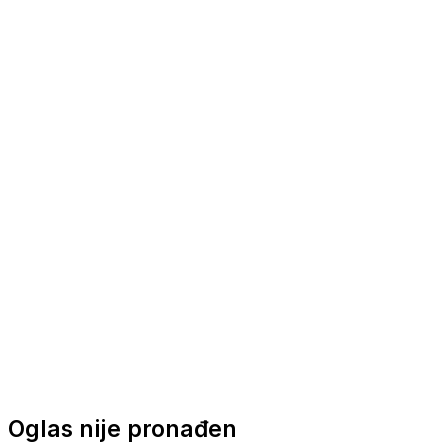
Nautička oprema
Brodski motori
Turizam
Apartmani
Sobe
Kuće za odmor
Aranžmani
Oglas nije pronađen