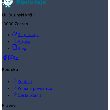
Ul. Buzinski krči 1
10000 Zagreb
Registracija
Prijava
Blog
Podrška
Kontakt
Korisne poveznice
Česta pitanja
Pravno