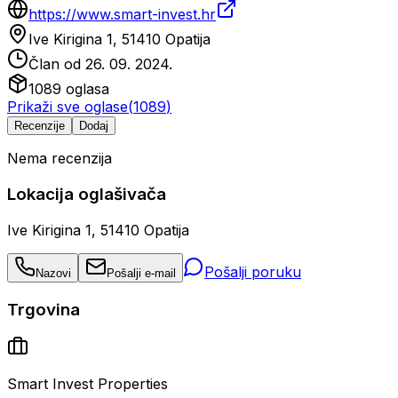
https://www.smart-invest.hr
Ive Kirigina 1, 51410 Opatija
Član od
26. 09. 2024.
1089
oglasa
Prikaži sve oglase
(
1089
)
Recenzije
Dodaj
Nema recenzija
Lokacija oglašivača
Ive Kirigina 1, 51410 Opatija
Pošalji poruku
Nazovi
Pošalji e-mail
Trgovina
Smart Invest Properties