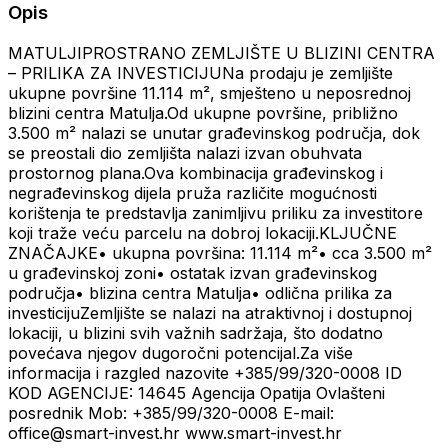
Opis
MATULJIPROSTRANO ZEMLJIŠTE U BLIZINI CENTRA
– PRILIKA ZA INVESTICIJUNa prodaju je zemljište
ukupne površine 11.114 m², smješteno u neposrednoj
blizini centra Matulja.Od ukupne površine, približno
3.500 m² nalazi se unutar građevinskog područja, dok
se preostali dio zemljišta nalazi izvan obuhvata
prostornog plana.Ova kombinacija građevinskog i
negrađevinskog dijela pruža različite mogućnosti
korištenja te predstavlja zanimljivu priliku za investitore
koji traže veću parcelu na dobroj lokaciji.KLJUČNE
ZNAČAJKE• ukupna površina: 11.114 m²• cca 3.500 m²
u građevinskoj zoni• ostatak izvan građevinskog
područja• blizina centra Matulja• odlična prilika za
investicijuZemljište se nalazi na atraktivnoj i dostupnoj
lokaciji, u blizini svih važnih sadržaja, što dodatno
povećava njegov dugoročni potencijal.Za više
informacija i razgled nazovite +385/99/320-0008 ID
KOD AGENCIJE: 14645 Agencija Opatija Ovlašteni
posrednik Mob: +385/99/320-0008 E-mail:
office@smart-invest.hr www.smart-invest.hr