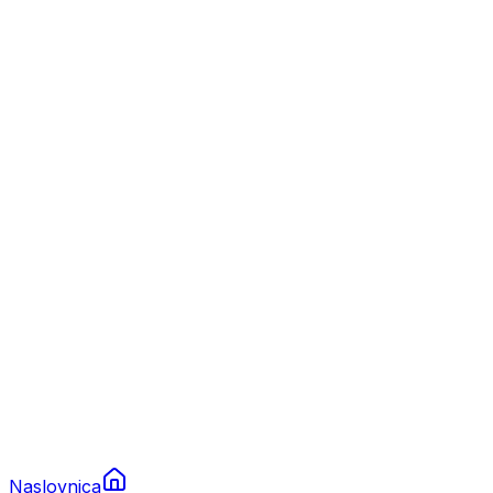
Nautika
Plovila
Charter
Prikolice za plovila
Brodski rezervni dijelovi
Nautička oprema
Brodski motori
Turizam
Apartmani
Sobe
Kuće za odmor
Aranžmani
Naslovnica