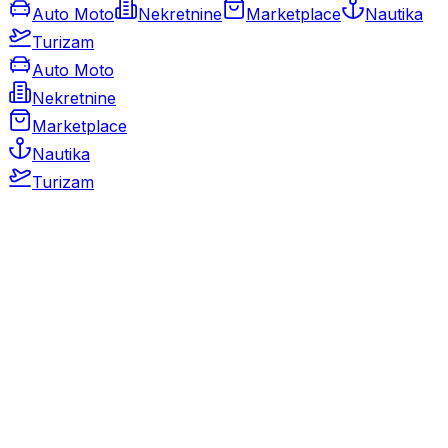
Auto Moto
Nekretnine
Marketplace
Nautika
Turizam
Auto Moto
Nekretnine
Marketplace
Nautika
Turizam
Auto Moto
Rabljeni automobili
Novi automobili
Motocikli / motori
Gospodarska vozila
Rezervni dijelovi i oprema
Kamperi i kamp prikolice