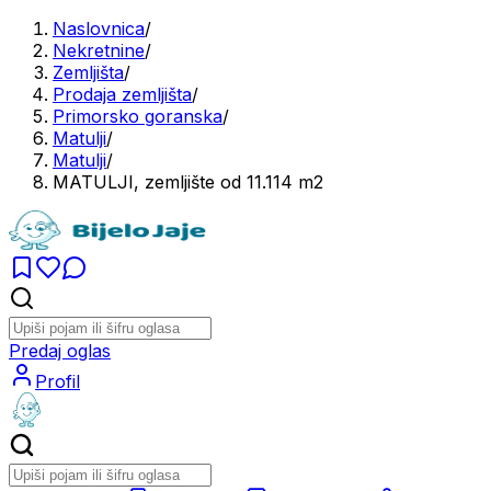
Naslovnica
/
Nekretnine
/
Zemljišta
/
Prodaja zemljišta
/
Primorsko goranska
/
Matulji
/
Matulji
/
MATULJI, zemljište od 11.114 m2
Predaj oglas
Profil