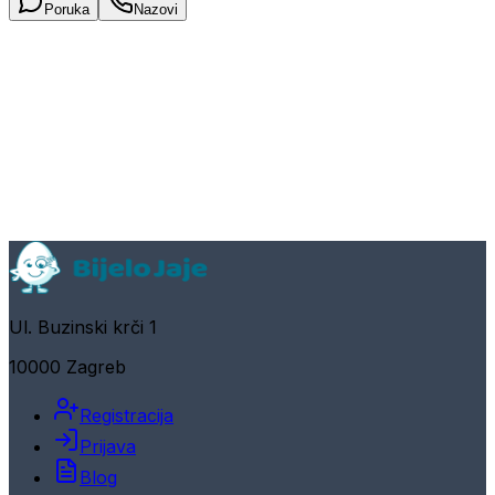
Poruka
Nazovi
Ul. Buzinski krči 1
10000 Zagreb
Registracija
Prijava
Blog