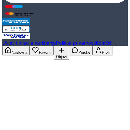
Uvjeti i pravila korištenja
Politika privatnosti
Kolačići
Naslovna
Favoriti
Poruke
Profil
Objavi